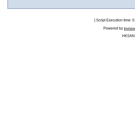
[ Script Execution time:
Powered by
Invisi
HKSAN.