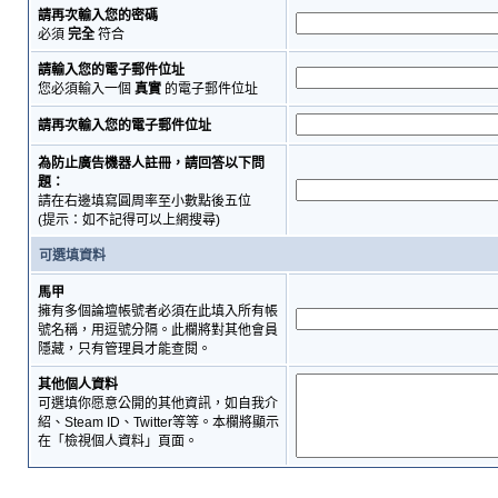
請再次輸入您的密碼
必須
完全
符合
請輸入您的電子郵件位址
您必須輸入一個
真實
的電子郵件位址
請再次輸入您的電子郵件位址
為防止廣告機器人註冊，請回答以下問
題：
請在右邊填寫圓周率至小數點後五位
(提示：如不記得可以上網搜尋)
可選填資料
馬甲
擁有多個論壇帳號者必須在此填入所有帳
號名稱，用逗號分隔。此欄將對其他會員
隱藏，只有管理員才能查閱。
其他個人資料
可選填你愿意公開的其他資訊，如自我介
紹、Steam ID、Twitter等等。本欄將顯示
在「檢視個人資料」頁面。