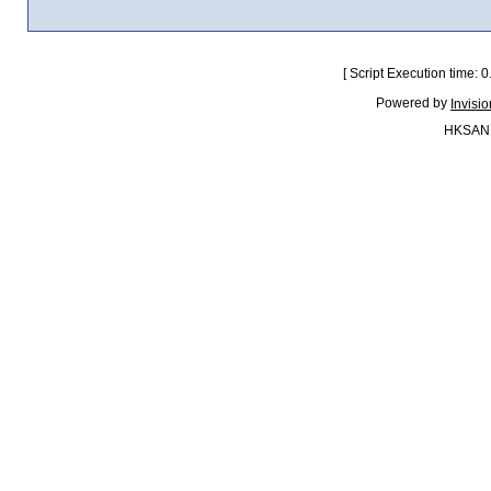
[ Script Execution time:
Powered by
Invisi
HKSAN.