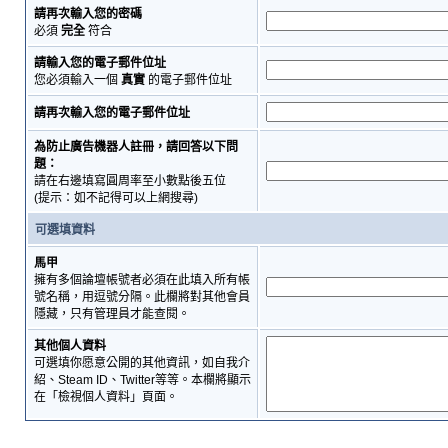
請再次輸入您的密碼
必須
完全
符合
請輸入您的電子郵件位址
您必須輸入一個
真實
的電子郵件位址
請再次輸入您的電子郵件位址
為防止廣告機器人註冊，請回答以下問
題：
請在右邊填寫圓周率至小數點後五位
(提示：如不記得可以上網搜尋)
可選填資料
馬甲
擁有多個論壇帳號者必須在此填入所有帳
號名稱，用逗號分隔。此欄將對其他會員
隱藏，只有管理員才能查閱。
其他個人資料
可選填你愿意公開的其他資訊，如自我介
紹、Steam ID、Twitter等等。本欄將顯示
在「檢視個人資料」頁面。