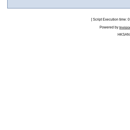
[ Script Execution time:
Powered by
Invisi
HKSAN.