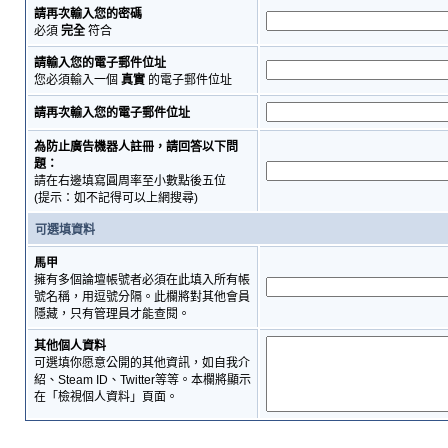
請再次輸入您的密碼
必須
完全
符合
請輸入您的電子郵件位址
您必須輸入一個
真實
的電子郵件位址
請再次輸入您的電子郵件位址
為防止廣告機器人註冊，請回答以下問
題：
請在右邊填寫圓周率至小數點後五位
(提示：如不記得可以上網搜尋)
可選填資料
馬甲
擁有多個論壇帳號者必須在此填入所有帳
號名稱，用逗號分隔。此欄將對其他會員
隱藏，只有管理員才能查閱。
其他個人資料
可選填你愿意公開的其他資訊，如自我介
紹、Steam ID、Twitter等等。本欄將顯示
在「檢視個人資料」頁面。