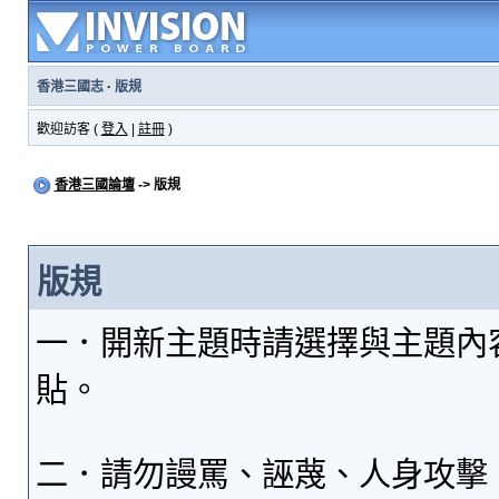
香港三國志
·
版規
歡迎訪客 (
登入
|
註冊
)
香港三國論壇
-> 版規
版規
一．開新主題時請選擇與主題內
貼。
二．請勿謾罵、誣蔑、人身攻擊