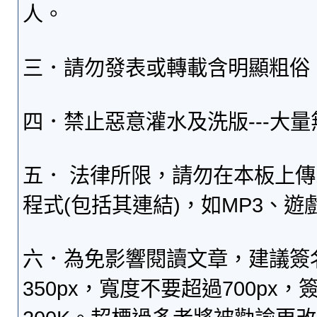
人。
三．請勿發表或轉載含明顯粗俗
四．禁止惡意灌水及洗版---大
五． 法律所限，請勿在本板上
程式(包括其連結)，如MP3、遊
六．為免影響閱讀文章，建議簽
350px，寬度不要超過700p