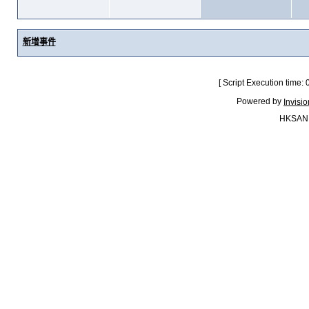
新增事件
[ Script Execution time:
Powered by
Invisi
HKSAN.