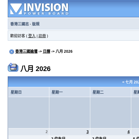
香港三國志
·
版規
歡迎訪客 (
登入
|
註冊
)
香港三國論壇
->
日曆
-> 八月 2026
八月 2026
<
七月 20
星期日
星期一
星期二
星
2
3
4