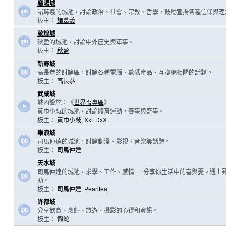
襄陽城
諸葛羲的城池，討論政治、社會、宗教、哲學，鼓勵宣揚各種信仰與理
板主：
諸葛羲
敦煌城
秋盈的城池，討論中外歷史與軍事。
板主：
秋盈
新野城
高長恭的討論區，討論各種電腦、數碼產品、互聯網相關的話題。
板主：
高長恭
武威城
城內設施：《
世界盃專區
》
黃巾小賊的城池，討論體育運動，賽事與盛事。
板主：
黃巾小賊
,
XxEDxX
樂浪城
司馬仲達的城池，討論動漫、影視、音樂等話題。
板主：
司馬仲達
天水城
司馬仲達的城池，求學、工作、感情......分享你生活中的喜與憂。遇
助。
板主：
司馬仲達
,
Pearltea
許都城
分享飲食、烹飪、旅遊、攝影的心得和資訊。
板主：
懶蛇