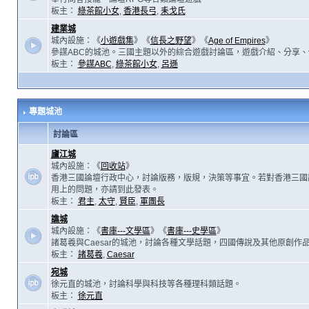
板主：
綠茶館小女
,
香港長弓
,
耒戈氏
建業城
城內設施：《
小遊戲集
》《
信長之野望
》《
Age of Empires
》
參謀ABC的城池。三國主題以外的綜合遊戲討論區，遊戲介紹、分享、
板主：
參謀ABC
,
綠茶館小女
,
呂遜
專題城池
討論區
廬江城
城內設施：《
回收站
》
香港三國論壇行政中心，討論版務，版規，決策等事宜。若對香港三國
用上的問題，亦請到此發表。
板主：
君主
,
太守
,
賢臣
,
軍團長
譙城
城內設施：《
書庫---文學區
》《
書庫---史學區
》
諸葛羲與Caesar的城池，討論各種文學話題，四國傳說及其他原創作
板主：
諸葛羲
,
Caesar
宛城
徐元直的城池，討論科學與科技等各種理科類話題。
板主：
徐元直