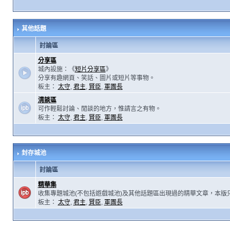
其他話題
討論區
分享區
城內設施：《
短片分享區
》
分享有趣網頁、笑話、圖片或短片等事物。
板主：
太守
,
君主
,
賢臣
,
軍團長
清談區
可作輕鬆討論、閒談的地方，惟請言之有物。
板主：
太守
,
君主
,
賢臣
,
軍團長
封存城池
討論區
精華集
收集專題城池(不包括遊戲城池)及其他話題區出現過的精華文章，本版
板主：
太守
,
君主
,
賢臣
,
軍團長