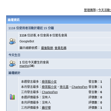
管理團隊
|
今天活動
論壇資訊
1116 位使用者活動於最近 15 分鐘
1116
位訪客,
0
位會員
0
位匿名會員
GoogleBot
顯示細節依照：
最後點按
,
會員名稱
今天生日
1
位在今天慶生的會員
manho
(
38
)
論壇統計
本週發言最多：
綠茶館小女
發言數：
1
本月發言最多：
綠茶館小女
，
徐元直
，
CharlesFen
發言數：
1
三月發言最多：
CharlesFen
發言數：
6
本週評價最多：沒有人
評價數：
0
本月評價最多：沒有人
評價數：
0
三月評價最多：
雞仔嘜
評價數：
1