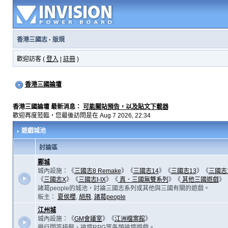
香港三國志
·
版規
歡迎訪客 (
登入
|
註冊
)
香港三國論壇
香港三國論壇 最新消息：
可能關站預告，以及貼文下載器
歡迎再度蒞臨，您最後訪問是在 Aug 7 2026, 22:34
遊戲城池
討論區
鄴城
城內設施：《
三國志8 Remake
》《
三國志14
》《
三國志13
》《
三國志
《
三國志X
》《
三國志I-IX
》《
真．三國無雙系列
》《
其他三國遊戲
》
諸葛people的城池，討論三國志系列或其他與三國有關的遊戲。
板主：
夏侯櫻
,
胡飛
,
諸葛people
江州城
城內設施：《
GM會議室
》《
江洲檔案館
》
舉行問答接龍、論壇RPG等各類論壇遊戲。