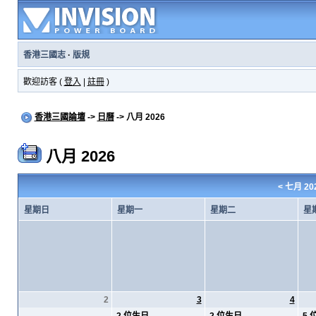
香港三國志
·
版規
歡迎訪客 (
登入
|
註冊
)
香港三國論壇
->
日曆
-> 八月 2026
八月 2026
<
七月 20
星期日
星期一
星期二
星
2
3
4