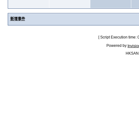
新增事件
[ Script Execution time:
Powered by
Invisi
HKSAN.