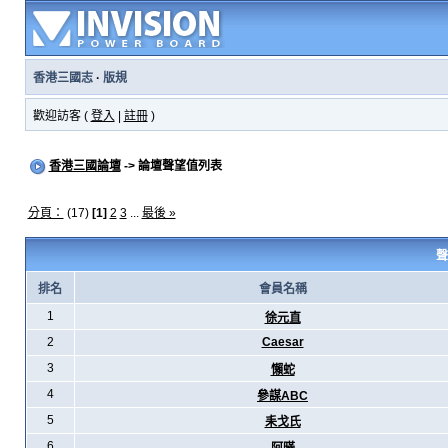
香港三國志
·
版規
歡迎訪客 (
登入
|
註冊
)
香港三國論壇
-> 論壇聲望值列表
分頁：
(17)
[1]
2
3
...
最後 »
聲
排名
會員名稱
1
徐元直
2
Caesar
3
懶蛇
4
參謀ABC
5
耒戈氏
6