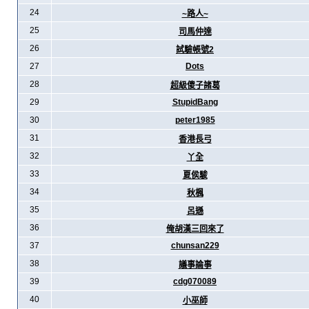
24
~路人~
25
司馬仲達
26
試驗帳號2
27
Dots
28
超級傻子諸葛
29
StupidBang
30
peter1985
31
香港長弓
32
丫全
33
夏侯駿
34
秋楓
35
呂遜
36
俺胡漢三回來了
37
chunsan229
38
議事論事
39
cdg070089
40
小巫師