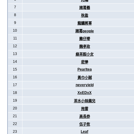
阿暪
7
諸葛羲
8
秋盈
9
龍驤將軍
10
諸葛people
11
雞仔嘜
12
魏孝政
13
綠茶館小女
14
悲慘
15
Pearltea
16
黃巾小賊
17
neveryield
18
XxEDxX
19
茶水小妹蘋兒
20
拖雷
21
高長恭
22
伍子攸
23
Leaf