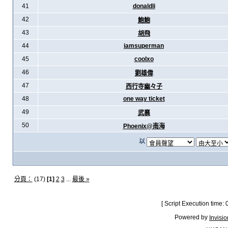
41
donaldli
42
鮑鮑
43
胡飛
44
iamsuperman
45
coolxo
46
劉雄偉
47
西行寺幽々子
48
one way ticket
49
武襄
50
Phoenix@南海
以
分頁：
(17)
[1]
2
3
...
最後 »
[ Script Execution time:
Powered by
Invisi