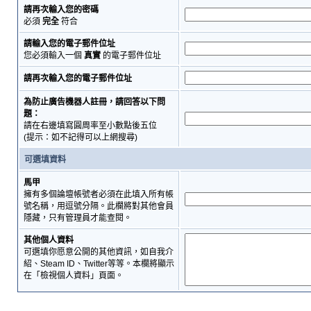
請再次輸入您的密碼
必須
完全
符合
請輸入您的電子郵件位址
您必須輸入一個
真實
的電子郵件位址
請再次輸入您的電子郵件位址
為防止廣告機器人註冊，請回答以下問
題：
請在右邊填寫圓周率至小數點後五位
(提示：如不記得可以上網搜尋)
可選填資料
馬甲
擁有多個論壇帳號者必須在此填入所有帳
號名稱，用逗號分隔。此欄將對其他會員
隱藏，只有管理員才能查閱。
其他個人資料
可選填你愿意公開的其他資訊，如自我介
紹、Steam ID、Twitter等等。本欄將顯示
在「檢視個人資料」頁面。