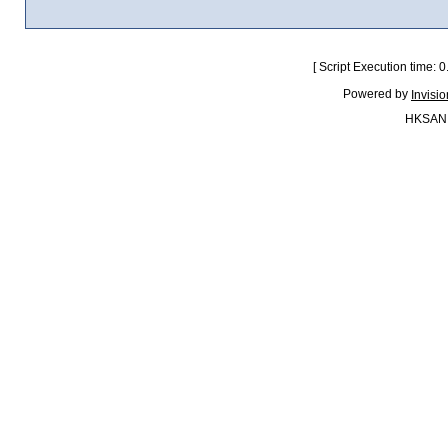
[ Script Execution time:
Powered by
Invisi
HKSAN.