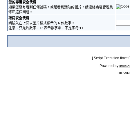
您的專屬安全代碼
如果您沒有看到任何號碼，或是看到殘破的圖片，請連絡論壇管理員
修正這個問題。
確認安全代碼
請輸入在上面以圖片格式顯示的 6 位數字。
注意：只允許數字，'0' 表示數字零，不是字母 'O'.
[ Script Execution time:
Powered by
Invisi
HKSAN.