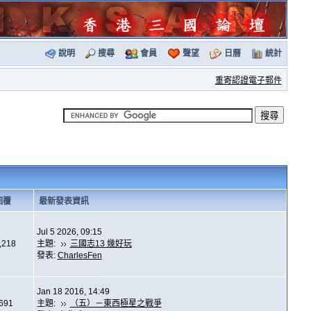
說明
搜尋
會員
聲望
日曆
統計
重寄認證電子郵件
回覆
最新發表資訊
Jul 5 2026, 09:15
,218
主題:
三國志13 幾好玩
發表:
CharlesFen
Jan 18 2016, 14:49
,691
主題:
（五）－東西極星之戰爭