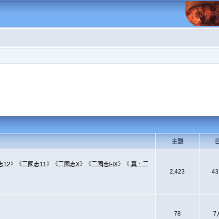
主題
志12
》《
三國志11
》《
三國志X
》《
三國志I-IX
》《
真．三
2,423
43
78
7