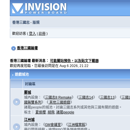
香港三國志
·
版規
歡迎訪客 (
登入
|
註冊
)
香港三國論壇
香港三國論壇 最新消息：
可能關站預告，以及貼文下載器
歡迎再度蒞臨，您最後訪問是在 Aug 6 2026, 21:22
遊戲城池
討論區
鄴城
城內設施：《
三國志8 Remake
》《
三國志14
》《
三國志13
》《
三國
國無雙系列
》《
其他三國遊戲
》
諸葛people的城池，討論三國志系列或其他與三國有關的遊戲。
板主：
夏侯櫻
,
胡飛
,
諸葛people
江州城
城內設施：《
GM會議室
》《
江洲檔案館
》
舉行問答接龍、論壇RPG等各類論壇遊戲。