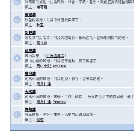
諸葛羲的城池，討論政治、社會、宗教、哲學，鼓勵宣揚各種信仰與
板主：
諸葛羲
敦煌城
秋盈的城池，討論中外歷史與軍事。
板主：
秋盈
新野城
高長恭的討論區，討論各種電腦、數碼產品、互聯網相關的話題。
板主：
高長恭
武威城
城內設施：《
世界盃專區
》
黃巾小賊的城池，討論體育運動，賽事與盛事。
板主：
黃巾小賊
,
XxEDxX
樂浪城
司馬仲達的城池，討論動漫、影視、音樂等話題。
板主：
司馬仲達
天水城
司馬仲達的城池，求學、工作、感情......分享你生活中的喜與憂。
板主：
司馬仲達
,
Pearltea
許都城
分享飲食、烹飪、旅遊、攝影的心得和資訊。
板主：
懶蛇