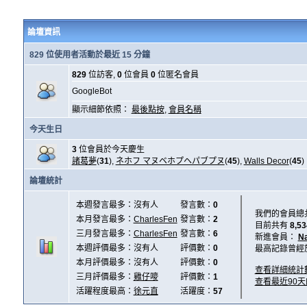
論壇資訊
829 位使用者活動於最近 15 分鐘
829
位訪客,
0
位會員
0
位匿名會員
GoogleBot
顯示細節依照：
最後點按
,
會員名稱
今天生日
3
位會員於今天慶生
諸葛夢
(
31
),
ネホフ マヌベホプヘパブプヌ
(
45
),
Walls Decor
(
45
)
論壇統計
本週發言最多：沒有人
發言數：
0
我們的會員總
本月發言最多：
CharlesFen
發言數：
2
目前共有
8,53
三月發言最多：
CharlesFen
發言數：
6
新進會員：
N
本週評價最多：沒有人
評價數：
0
最高記錄曾經
本月評價最多：沒有人
評價數：
0
查看詳細統計
三月評價最多：
雞仔嘜
評價數：
1
查看最近90
活躍程度最高：
徐元直
活躍度：
57