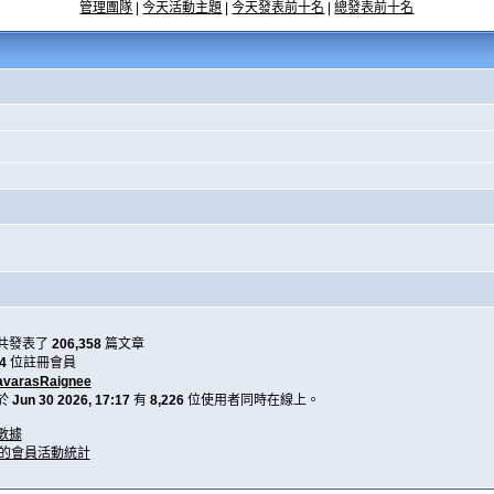
管理團隊
|
今天活動主題
|
今天發表前十名
|
總發表前十名
共發表了
206,358
篇文章
4
位註冊會員
avarasRaignee
於
Jun 30 2026, 17:17
有
8,226
位使用者同時在線上。
數據
天的會員活動統計