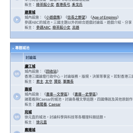
板主：
綠茶館小女
,
香港長弓
,
耒戈氏
建業城
城內設施：《
小遊戲集
》《
信長之野望
》《
Age of Empires
》
參謀ABC的城池。三國主題以外的綜合遊戲討論區，遊戲介紹、分享
板主：
參謀ABC
,
綠茶館小女
,
呂遜
專題城池
討論區
廬江城
城內設施：《
回收站
》
香港三國論壇行政中心，討論版務，版規，決策等事宜。若對香港三
板主：
君主
,
太守
,
賢臣
,
軍團長
譙城
城內設施：《
書庫---文學區
》《
書庫---史學區
》
諸葛羲與Caesar的城池，討論各種文學話題，四國傳說及其他原創
板主：
諸葛羲
,
Caesar
宛城
徐元直的城池，討論科學與科技等各種理科類話題。
板主：
徐元直
襄陽城