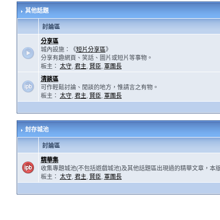
其他話題
討論區
分享區
城內設施：《
短片分享區
》
分享有趣網頁、笑話、圖片或短片等事物。
板主：
太守
,
君主
,
賢臣
,
軍團長
清談區
可作輕鬆討論、閒談的地方，惟請言之有物。
板主：
太守
,
君主
,
賢臣
,
軍團長
封存城池
討論區
精華集
收集專題城池(不包括遊戲城池)及其他話題區出現過的精華文章，本
板主：
太守
,
君主
,
賢臣
,
軍團長