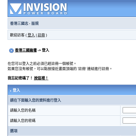
香港三國志
·
版規
歡迎訪客 (
登入
|
註冊
)
香港三國論壇
-> 登入
在您可以登入之前必須已經註冊一個帳號。
如果您沒有帳號，可以點按接近畫面頂端的 '註冊' 連結進行註冊。
我忘記密碼了！
按這裡！
登入
請在下面輸入您的資料進行登入
請輸入您的名稱
請輸入您的密碼
選項