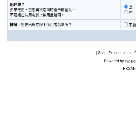
記住我？
是
如果啟用，當您再次造訪時會自動登入。
否
不建議在共用電腦上啟用此選項。
隱身
，您要出現在線上使用者名單嗎？
不要
[ Script Execution time:
Powered by
Invisi
HKSAN.