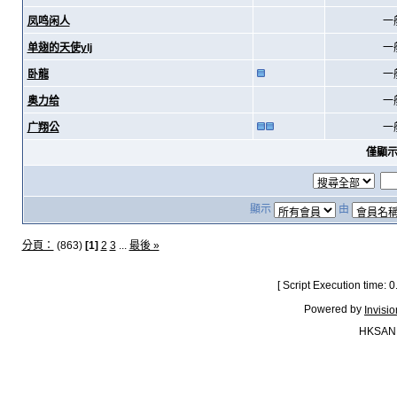
凤鸣闲人
一
单翅的天使ylj
一
卧龍
一
奥力给
一
广翔公
一
僅顯
顯示
由
分頁：
(863)
[1]
2
3
...
最後 »
[ Script Execution time:
Powered by
Invisi
HKSAN.