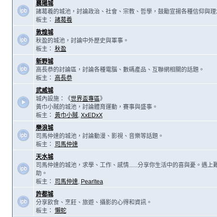
襄陽城
諸葛羲的城池，討論政治、社會、宗教、哲學，鼓勵宣揚各種信仰與理
板主：
諸葛羲
敦煌城
秋盈的城池，討論中外歷史與軍事。
板主：
秋盈
新野城
高長恭的討論區，討論各種電腦、數碼產品、互聯網相關的話題。
板主：
高長恭
武威城
城內設施：《
世界盃專區
》
黃巾小賊的城池，討論體育運動，賽事與盛事。
板主：
黃巾小賊
,
XxEDxX
樂浪城
司馬仲達的城池，討論動漫、影視、音樂等話題。
板主：
司馬仲達
天水城
司馬仲達的城池，求學、工作、感情......分享你生活中的喜與憂。遇
助。
板主：
司馬仲達
,
Pearltea
許都城
分享飲食、烹飪、旅遊、攝影的心得和資訊。
板主：
懶蛇