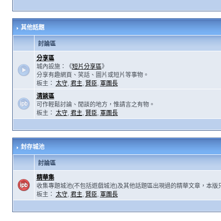
其他話題
討論區
分享區
城內設施：《
短片分享區
》
分享有趣網頁、笑話、圖片或短片等事物。
板主：
太守
,
君主
,
賢臣
,
軍團長
清談區
可作輕鬆討論、閒談的地方，惟請言之有物。
板主：
太守
,
君主
,
賢臣
,
軍團長
封存城池
討論區
精華集
收集專題城池(不包括遊戲城池)及其他話題區出現過的精華文章，本版
板主：
太守
,
君主
,
賢臣
,
軍團長