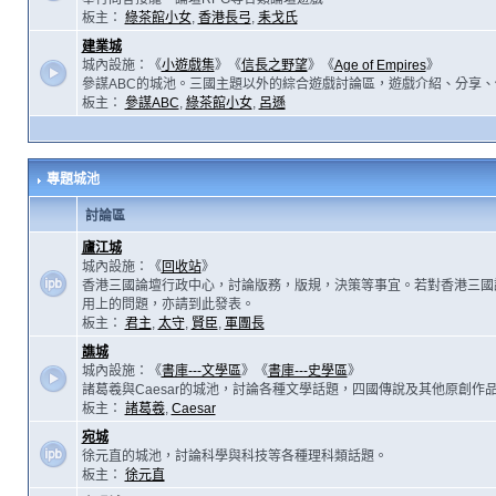
板主：
綠茶館小女
,
香港長弓
,
耒戈氏
建業城
城內設施：《
小遊戲集
》《
信長之野望
》《
Age of Empires
》
參謀ABC的城池。三國主題以外的綜合遊戲討論區，遊戲介紹、分享、
板主：
參謀ABC
,
綠茶館小女
,
呂遜
專題城池
討論區
廬江城
城內設施：《
回收站
》
香港三國論壇行政中心，討論版務，版規，決策等事宜。若對香港三國
用上的問題，亦請到此發表。
板主：
君主
,
太守
,
賢臣
,
軍團長
譙城
城內設施：《
書庫---文學區
》《
書庫---史學區
》
諸葛羲與Caesar的城池，討論各種文學話題，四國傳說及其他原創作
板主：
諸葛羲
,
Caesar
宛城
徐元直的城池，討論科學與科技等各種理科類話題。
板主：
徐元直