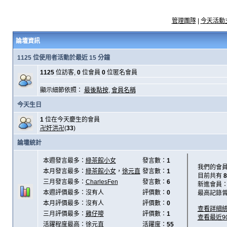
管理團隊
|
今天活動
論壇資訊
1125 位使用者活動於最近 15 分鐘
1125
位訪客,
0
位會員
0
位匿名會員
顯示細節依照：
最後點按
,
會員名稱
今天生日
1
位在今天慶生的會員
卍奸洪卍
(
33
)
論壇統計
本週發言最多：
綠茶館小女
發言數：
1
我們的會
本月發言最多：
綠茶館小女
，
徐元直
發言數：
1
目前共有
8
三月發言最多：
CharlesFen
發言數：
6
新進會員
本週評價最多：沒有人
評價數：
0
最高記錄
本月評價最多：沒有人
評價數：
0
查看詳細
三月評價最多：
雞仔嘜
評價數：
1
查看最近9
活躍程度最高：
徐元直
活躍度：
55