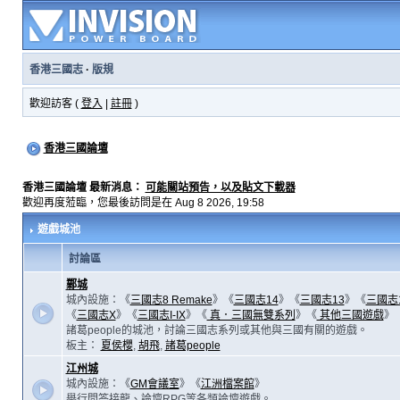
香港三國志
·
版規
歡迎訪客 (
登入
|
註冊
)
香港三國論壇
香港三國論壇 最新消息：
可能關站預告，以及貼文下載器
歡迎再度蒞臨，您最後訪問是在 Aug 8 2026, 19:58
遊戲城池
討論區
鄴城
城內設施：《
三國志8 Remake
》《
三國志14
》《
三國志13
》《
三國志
《
三國志X
》《
三國志I-IX
》《
真．三國無雙系列
》《
其他三國遊戲
》
諸葛people的城池，討論三國志系列或其他與三國有關的遊戲。
板主：
夏侯櫻
,
胡飛
,
諸葛people
江州城
城內設施：《
GM會議室
》《
江洲檔案館
》
舉行問答接龍、論壇RPG等各類論壇遊戲。