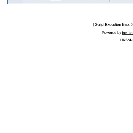
[ Script Execution time:
Powered by
Invisi
HKSAN.