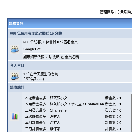
管理團隊
|
今天活動
論壇資訊
666 位使用者活動於最近 15 分鐘
666
位訪客,
0
位會員
0
位匿名會員
GoogleBot
顯示細節依照：
最後點按
,
會員名稱
今天生日
1
位在今天慶生的會員
卍奸洪卍
(
33
)
論壇統計
本週發言最多：
綠茶館小女
發言數：
1
本月發言最多：
綠茶館小女
，
徐元直
，
CharlesFen
發言數：
1
三月發言最多：
CharlesFen
發言數：
6
本週評價最多：沒有人
評價數：
0
本月評價最多：沒有人
評價數：
0
三月評價最多：
雞仔嘜
評價數：
1