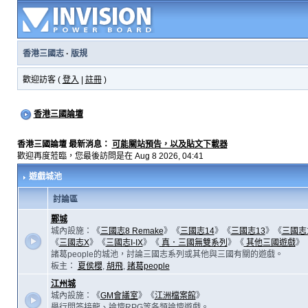
香港三國志
·
版規
歡迎訪客 (
登入
|
註冊
)
香港三國論壇
香港三國論壇 最新消息：
可能關站預告，以及貼文下載器
歡迎再度蒞臨，您最後訪問是在 Aug 8 2026, 04:41
遊戲城池
討論區
鄴城
城內設施：《
三國志8 Remake
》《
三國志14
》《
三國志13
》《
三國志
《
三國志X
》《
三國志I-IX
》《
真．三國無雙系列
》《
其他三國遊戲
》
諸葛people的城池，討論三國志系列或其他與三國有關的遊戲。
板主：
夏侯櫻
,
胡飛
,
諸葛people
江州城
城內設施：《
GM會議室
》《
江洲檔案館
》
舉行問答接龍、論壇RPG等各類論壇遊戲。