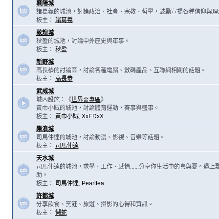
襄陽城
諸葛羲的城池，討論政治、社會、宗教、哲學，鼓勵宣揚各種信仰與理
板主：
諸葛羲
敦煌城
秋盈的城池，討論中外歷史與軍事。
板主：
秋盈
新野城
高長恭的討論區，討論各種電腦、數碼產品、互聯網相關的話題。
板主：
高長恭
武威城
城內設施：《
世界盃專區
》
黃巾小賊的城池，討論體育運動，賽事與盛事。
板主：
黃巾小賊
,
XxEDxX
樂浪城
司馬仲達的城池，討論動漫、影視、音樂等話題。
板主：
司馬仲達
天水城
司馬仲達的城池，求學、工作、感情......分享你生活中的喜與憂。遇
助。
板主：
司馬仲達
,
Pearltea
許都城
分享飲食、烹飪、旅遊、攝影的心得和資訊。
板主：
懶蛇