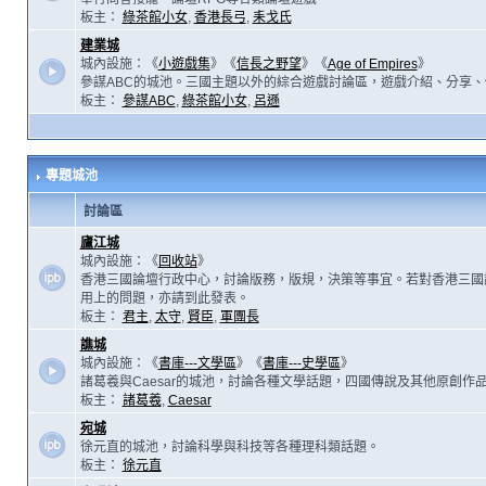
板主：
綠茶館小女
,
香港長弓
,
耒戈氏
建業城
城內設施：《
小遊戲集
》《
信長之野望
》《
Age of Empires
》
參謀ABC的城池。三國主題以外的綜合遊戲討論區，遊戲介紹、分享、
板主：
參謀ABC
,
綠茶館小女
,
呂遜
專題城池
討論區
廬江城
城內設施：《
回收站
》
香港三國論壇行政中心，討論版務，版規，決策等事宜。若對香港三國
用上的問題，亦請到此發表。
板主：
君主
,
太守
,
賢臣
,
軍團長
譙城
城內設施：《
書庫---文學區
》《
書庫---史學區
》
諸葛羲與Caesar的城池，討論各種文學話題，四國傳說及其他原創作
板主：
諸葛羲
,
Caesar
宛城
徐元直的城池，討論科學與科技等各種理科類話題。
板主：
徐元直