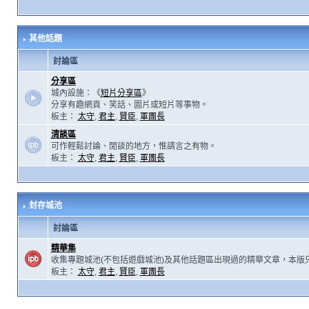
其他話題
討論區
分享區
城內設施：《
短片分享區
》
分享有趣網頁、笑話、圖片或短片等事物。
板主：
太守
,
君主
,
賢臣
,
軍團長
清談區
可作輕鬆討論、閒談的地方，惟請言之有物。
板主：
太守
,
君主
,
賢臣
,
軍團長
封存城池
討論區
精華集
收集專題城池(不包括遊戲城池)及其他話題區出現過的精華文章，本版
板主：
太守
,
君主
,
賢臣
,
軍團長