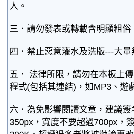
人。
三．請勿發表或轉載含明顯粗俗
四．禁止惡意灌水及洗版---大
五． 法律所限，請勿在本板上
程式(包括其連結)，如MP3、遊
六．為免影響閱讀文章，建議簽
350px，寬度不要超過700p