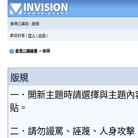
香港三國志
·
版規
歡迎訪客 (
登入
|
註冊
)
香港三國論壇
-> 版規
版規
一．開新主題時請選擇與主題內
貼。
二．請勿謾罵、誣蔑、人身攻擊