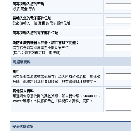
請再次輸入您的密碼
必須
完全
符合
請輸入您的電子郵件位址
您必須輸入一個
真實
的電子郵件位址
請再次輸入您的電子郵件位址
為防止廣告機器人註冊，請回答以下問題：
請在右邊填寫圓周率至小數點後五位
(提示：如不記得可以上網搜尋)
可選填資料
馬甲
擁有多個論壇帳號者必須在此填入所有帳號名稱，用逗號
分隔。此欄將對其他會員隱藏，只有管理員才能查閱。
其他個人資料
可選填你愿意公開的其他資訊，如自我介紹、Steam ID、
Twitter等等。本欄將顯示在「檢視個人資料」頁面。
安全代碼確認