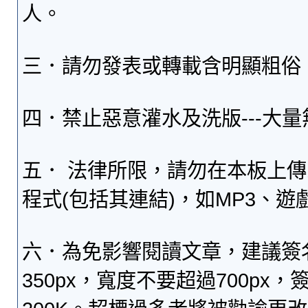
人。
三．請勿發表或轉載含明顯粗俗
四．禁止惡意灌水及洗版---大
五． 法律所限，請勿在本板上
程式(包括其連結)，如MP3、遊
六．為免影響閱讀文章，建議簽
350px，寬度不要超過700p