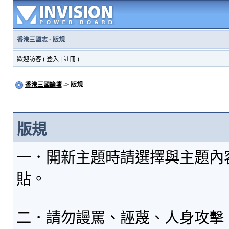
香港三國志
·
版規
歡迎訪客 (
登入
|
註冊
)
香港三國論壇
-> 版規
版規
一．開新主題時請選擇與主題內
貼。
二．請勿謾罵、誣蔑、人身攻擊