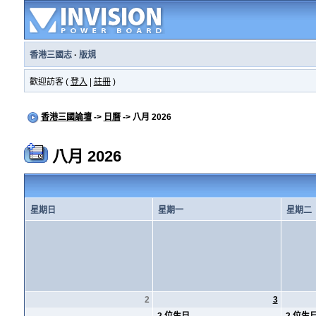
香港三國志
·
版規
歡迎訪客 (
登入
|
註冊
)
香港三國論壇
->
日曆
-> 八月 2026
八月 2026
星期日
星期一
星期二
2
3