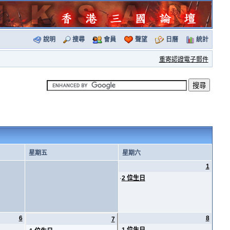
說明
搜尋
會員
聲望
日曆
統計
重寄認證電子郵件
星期五
星期六
1
·
2 位生日
6
8
7