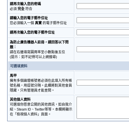
請再次輸入您的密碼
必須
完全
符合
請輸入您的電子郵件位址
您必須輸入一個
真實
的電子郵件位址
請再次輸入您的電子郵件位址
為防止廣告機器人註冊，請回答以下問
題：
請在右邊填寫圓周率至小數點後五位
(提示：如不記得可以上網搜尋)
可選填資料
馬甲
擁有多個論壇帳號者必須在此填入所有帳
號名稱，用逗號分隔。此欄將對其他會員
隱藏，只有管理員才能查閱。
其他個人資料
可選填你愿意公開的其他資訊，如自我介
紹、Steam ID、Twitter等等。本欄將顯示
在「檢視個人資料」頁面。