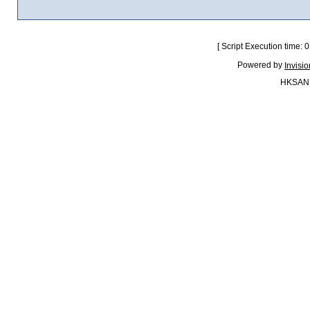
[ Script Execution time:
Powered by
Invisi
HKSAN.