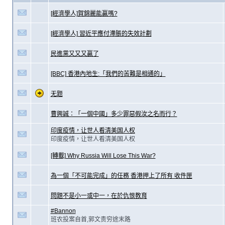
[經濟學人]賀錦麗能贏嗎?
[經濟學人] 習近平應付滯脹的失效計劃
民進黨又又又贏了
[BBC] 香港內地生:「我們的苦難是相通的」
无题
曹興誠：「一個中國」多少罪惡假汝之名而行？
印度疫情，让世人看清美国人权
印度疫情，让世人看清美国人权
[轉載] Why Russia Will Lose This War?
為一個「不可能完成」的任務 香港押上了所有 收件匣
問題不是小一或中一，在於仇恨教育
#Bannon
班农投案自首,郭文贵穷途末路