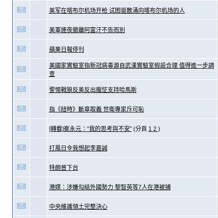
美军在喀布尔机场开枪 试图驱散涌向喀布尔机场的人
美軍連夜撤離阿富汗不告而別
蘋果日報停刊
美國家實驗室指新冠病毒源自武漢實驗室假設合理 值得進一步調
查
警惕戰狼反美反出魔怔支持哈馬斯
指《紐時》斷章取義 世衛專家斥可恥
[轉載]崔永元：“我的思考與不安”
(分頁
1
2
)
打風日令我想起李嘉誠
特朗普下台
港媒：涉嫌勾結外國勢力 黎智英等7人在港被捕
中央維護領土完整決心