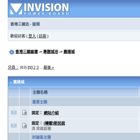
香港三國志
·
版規
歡迎訪客 (
登入
|
註冊
)
香港三國論壇
->
專題城池
->
襄陽城
分頁：
(63)
[1]
2
3
...
最後 »
襄陽城
主題名稱
重要主題
固定：
網站介紹
固定：
[轉載]新民說
清 梁啟超著
討論區主題