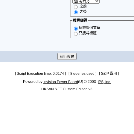
之前
之後
搜尋哪裡
搜尋整個文章
只搜尋標題
[ Script Execution time: 0.0174 ] [ 8 queries used ] [ GZIP 啟用 ]
Powered by
(U) © 2003
Invision Power Board
IPS, Inc.
HKSAN.NET Custom Edition v3