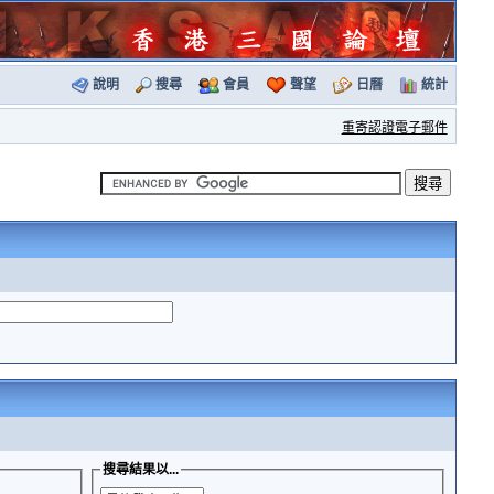
說明
搜尋
會員
聲望
日曆
統計
重寄認證電子郵件
搜尋結果以...