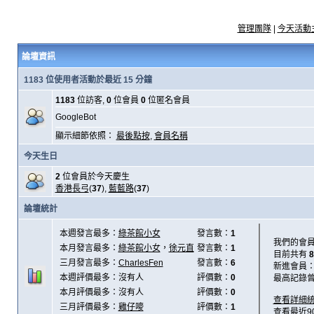
管理團隊
|
今天活動
論壇資訊
1183 位使用者活動於最近 15 分鐘
1183
位訪客,
0
位會員
0
位匿名會員
GoogleBot
顯示細節依照：
最後點按
,
會員名稱
今天生日
2
位會員於今天慶生
香港長弓
(
37
),
藍藍路
(
37
)
論壇統計
本週發言最多：
綠茶館小女
發言數：
1
我們的會
本月發言最多：
綠茶館小女
，
徐元直
發言數：
1
目前共有
8
三月發言最多：
CharlesFen
發言數：
6
新進會員
本週評價最多：沒有人
評價數：
0
最高記錄
本月評價最多：沒有人
評價數：
0
查看詳細
三月評價最多：
雞仔嘜
評價數：
1
查看最近9