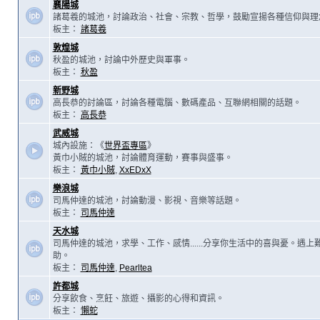
襄陽城
諸葛羲的城池，討論政治、社會、宗教、哲學，鼓勵宣揚各種信仰與理
板主：
諸葛羲
敦煌城
秋盈的城池，討論中外歷史與軍事。
板主：
秋盈
新野城
高長恭的討論區，討論各種電腦、數碼產品、互聯網相關的話題。
板主：
高長恭
武威城
城內設施：《
世界盃專區
》
黃巾小賊的城池，討論體育運動，賽事與盛事。
板主：
黃巾小賊
,
XxEDxX
樂浪城
司馬仲達的城池，討論動漫、影視、音樂等話題。
板主：
司馬仲達
天水城
司馬仲達的城池，求學、工作、感情......分享你生活中的喜與憂。遇
助。
板主：
司馬仲達
,
Pearltea
許都城
分享飲食、烹飪、旅遊、攝影的心得和資訊。
板主：
懶蛇