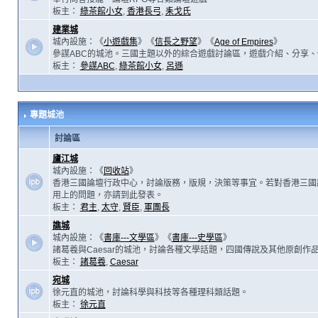
板主：
綠茶館小女
,
香港長弓
,
耒戈氏
建業城
城內設施：《
小遊戲集
》《
信長之野望
》《
Age of Empires
》
參謀ABC的城池。三國主題以外的綜合遊戲討論區，遊戲介紹、分享、
板主：
參謀ABC
,
綠茶館小女
,
呂遜
專題城池
討論區
廬江城
城內設施：《
回收站
》
香港三國論壇行政中心，討論版務，版規，決策等事宜。若對香港三國
用上的問題，亦請到此發表。
板主：
君主
,
太守
,
賢臣
,
軍團長
譙城
城內設施：《
書庫---文學區
》《
書庫---史學區
》
諸葛羲與Caesar的城池，討論各種文學話題，四國傳說及其他原創作
板主：
諸葛羲
,
Caesar
宛城
徐元直的城池，討論科學與科技等各種理科類話題。
板主：
徐元直