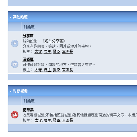
其他話題
討論區
分享區
城內設施：《
短片分享區
》
分享有趣網頁、笑話、圖片或短片等事物。
板主：
太守
,
君主
,
賢臣
,
軍團長
清談區
可作輕鬆討論、閒談的地方，惟請言之有物。
板主：
太守
,
君主
,
賢臣
,
軍團長
封存城池
討論區
精華集
收集專題城池(不包括遊戲城池)及其他話題區出現過的精華文章，本版
板主：
太守
,
君主
,
賢臣
,
軍團長