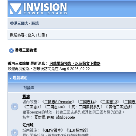
香港三國志
·
版規
歡迎訪客 (
登入
|
註冊
)
香港三國論壇
香港三國論壇 最新消息：
可能關站預告，以及貼文下載器
歡迎再度蒞臨，您最後訪問是在 Aug 9 2026, 02:22
遊戲城池
討論區
鄴城
城內設施：《
三國志8 Remake
》《
三國志14
》《
三國志13
》《
三國志
《
三國志X
》《
三國志I-IX
》《
真．三國無雙系列
》《
其他三國遊戲
》
諸葛people的城池，討論三國志系列或其他與三國有關的遊戲。
板主：
夏侯櫻
,
胡飛
,
諸葛people
江州城
城內設施：《
GM會議室
》《
江洲檔案館
》
舉行問答接龍、論壇RPG等各類論壇遊戲。