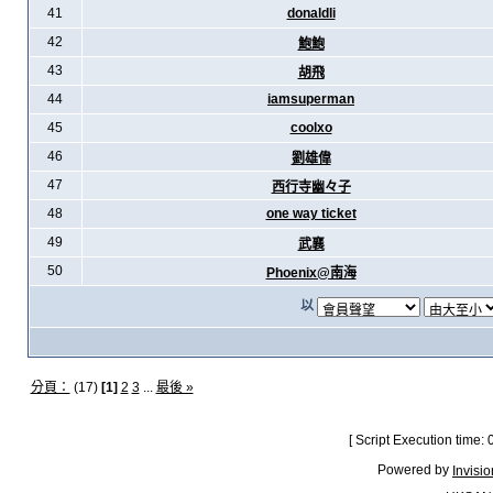
41
donaldli
42
鮑鮑
43
胡飛
44
iamsuperman
45
coolxo
46
劉雄偉
47
西行寺幽々子
48
one way ticket
49
武襄
50
Phoenix@南海
以
分頁：
(17)
[1]
2
3
...
最後 »
[ Script Execution time:
Powered by
Invisi