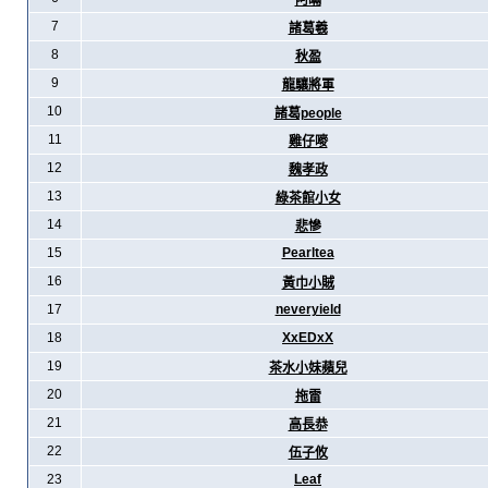
阿暪
7
諸葛羲
8
秋盈
9
龍驤將軍
10
諸葛people
11
雞仔嘜
12
魏孝政
13
綠茶館小女
14
悲慘
15
Pearltea
16
黃巾小賊
17
neveryield
18
XxEDxX
19
茶水小妹蘋兒
20
拖雷
21
高長恭
22
伍子攸
23
Leaf