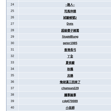
24
~路人~
25
司馬仲達
26
試驗帳號2
27
Dots
28
超級傻子諸葛
29
StupidBang
30
peter1985
31
香港長弓
32
丫全
33
夏侯駿
34
秋楓
35
呂遜
36
俺胡漢三回來了
37
chunsan229
38
議事論事
39
cdg070089
40
小巫師