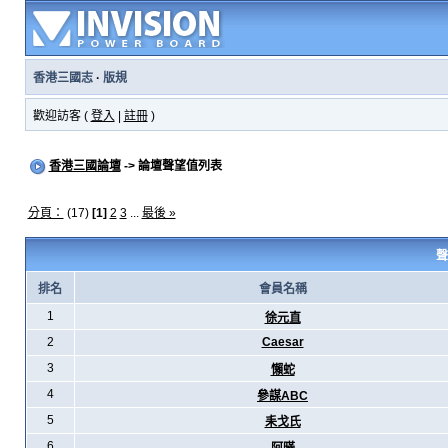
香港三國志
·
版規
歡迎訪客 (
登入
|
註冊
)
香港三國論壇
-> 論壇聲望值列表
分頁：
(17)
[1]
2
3
...
最後 »
聲
排名
會員名稱
1
徐元直
2
Caesar
3
懶蛇
4
參謀ABC
5
耒戈氏
6