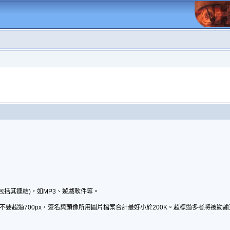
包括其連結)，如MP3、遊戲軟件等。
不要超過700px，簽名與頭像所用圖片檔案合計最好小於200K。超標過多者將被勸