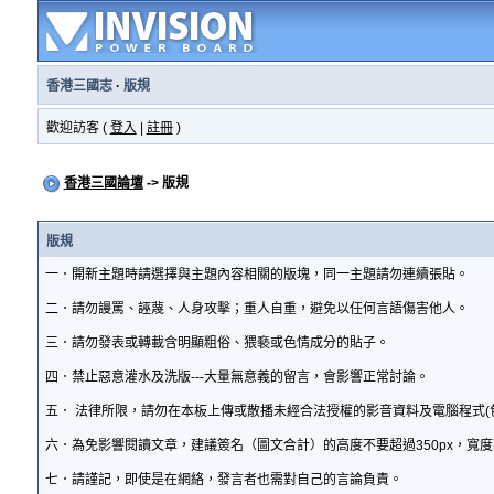
香港三國志
·
版規
歡迎訪客 (
登入
|
註冊
)
香港三國論壇
-> 版規
版規
一．開新主題時請選擇與主題內容相關的版塊，同一主題請勿連續張貼。
二．請勿謾罵、誣蔑、人身攻擊；重人自重，避免以任何言語傷害他人。
三．請勿發表或轉載含明顯粗俗、猥褻或色情成分的貼子。
四．禁止惡意灌水及洗版---大量無意義的留言，會影響正常討論。
五． 法律所限，請勿在本板上傳或散播未經合法授權的影音資料及電腦程式(
六．為免影響閱讀文章，建議簽名（圖文合計）的高度不要超過350px，寬度
七．請謹記，即使是在網絡，發言者也需對自己的言論負責。