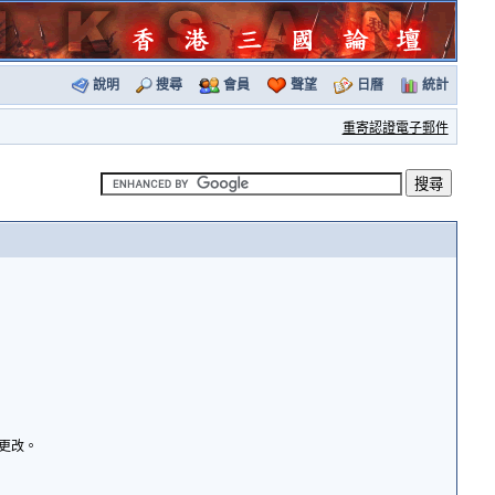
說明
搜尋
會員
聲望
日曆
統計
重寄認證電子郵件
諭更改。