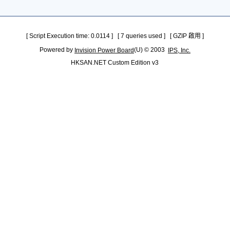
[ Script Execution time: 0.0114 ] [ 7 queries used ] [ GZIP 啟用 ]
Powered by
(U) © 2003
Invision Power Board
IPS, Inc.
HKSAN.NET Custom Edition v3