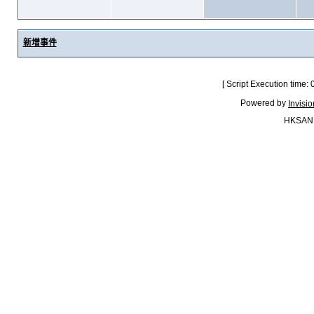
新增事件
[ Script Execution time:
Powered by
Invisi
HKSAN.