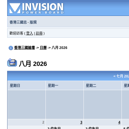
香港三國志
·
版規
歡迎訪客 (
登入
|
註冊
)
香港三國論壇
->
日曆
-> 八月 2026
八月 2026
<
七月 20
星期日
星期一
星期二
星
2
3
4