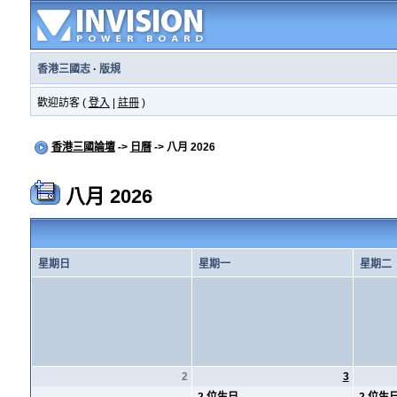
香港三國志
·
版規
歡迎訪客 (
登入
|
註冊
)
香港三國論壇
->
日曆
-> 八月 2026
八月 2026
星期日
星期一
星期二
2
3