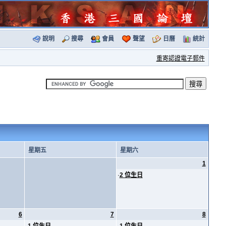
說明
搜尋
會員
聲望
日曆
統計
重寄認證電子郵件
星期五
星期六
1
·
2 位生日
6
7
8