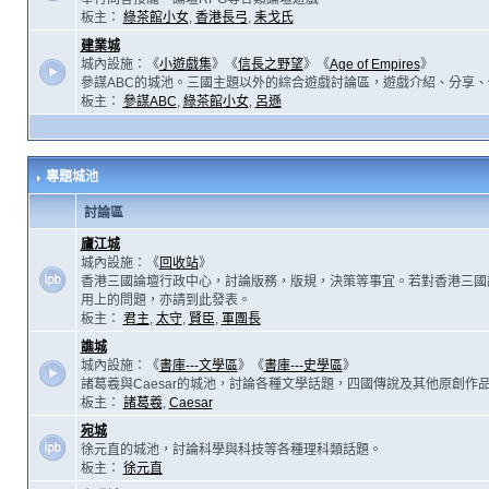
板主：
綠茶館小女
,
香港長弓
,
耒戈氏
建業城
城內設施：《
小遊戲集
》《
信長之野望
》《
Age of Empires
》
參謀ABC的城池。三國主題以外的綜合遊戲討論區，遊戲介紹、分享、
板主：
參謀ABC
,
綠茶館小女
,
呂遜
專題城池
討論區
廬江城
城內設施：《
回收站
》
香港三國論壇行政中心，討論版務，版規，決策等事宜。若對香港三國
用上的問題，亦請到此發表。
板主：
君主
,
太守
,
賢臣
,
軍團長
譙城
城內設施：《
書庫---文學區
》《
書庫---史學區
》
諸葛羲與Caesar的城池，討論各種文學話題，四國傳說及其他原創作
板主：
諸葛羲
,
Caesar
宛城
徐元直的城池，討論科學與科技等各種理科類話題。
板主：
徐元直