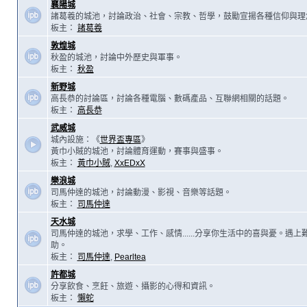
襄陽城
諸葛羲的城池，討論政治、社會、宗教、哲學，鼓勵宣揚各種信仰與理
板主：
諸葛羲
敦煌城
秋盈的城池，討論中外歷史與軍事。
板主：
秋盈
新野城
高長恭的討論區，討論各種電腦、數碼產品、互聯網相關的話題。
板主：
高長恭
武威城
城內設施：《
世界盃專區
》
黃巾小賊的城池，討論體育運動，賽事與盛事。
板主：
黃巾小賊
,
XxEDxX
樂浪城
司馬仲達的城池，討論動漫、影視、音樂等話題。
板主：
司馬仲達
天水城
司馬仲達的城池，求學、工作、感情......分享你生活中的喜與憂。遇
助。
板主：
司馬仲達
,
Pearltea
許都城
分享飲食、烹飪、旅遊、攝影的心得和資訊。
板主：
懶蛇