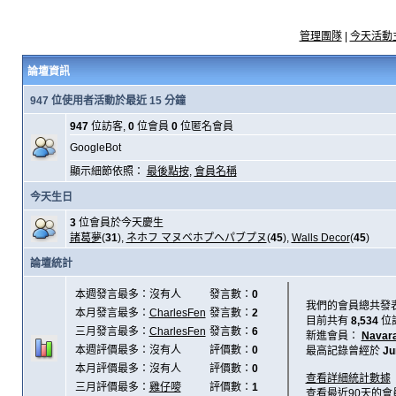
管理團隊
|
今天活動
論壇資訊
947 位使用者活動於最近 15 分鐘
947
位訪客,
0
位會員
0
位匿名會員
GoogleBot
顯示細節依照：
最後點按
,
會員名稱
今天生日
3
位會員於今天慶生
諸葛夢
(
31
),
ネホフ マヌベホプヘパブプヌ
(
45
),
Walls Decor
(
45
)
論壇統計
本週發言最多：沒有人
發言數：
0
我們的會員總共發
本月發言最多：
CharlesFen
發言數：
2
目前共有
8,534
位
三月發言最多：
CharlesFen
發言數：
6
新進會員：
Navar
本週評價最多：沒有人
評價數：
0
最高記錄曾經於
Ju
本月評價最多：沒有人
評價數：
0
查看詳細統計數據
三月評價最多：
雞仔嘜
評價數：
1
查看最近90天的會