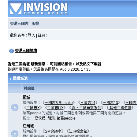
香港三國志
·
版規
歡迎訪客 (
登入
|
註冊
)
香港三國論壇
香港三國論壇 最新消息：
可能關站預告，以及貼文下載器
歡迎再度蒞臨，您最後訪問是在 Aug 6 2026, 17:35
遊戲城池
討論區
鄴城
城內設施：《
三國志8 Remake
》《
三國志14
》《
三國志13
》《
三國志
《
三國志X
》《
三國志I-IX
》《
真．三國無雙系列
》《
其他三國遊戲
》
諸葛people的城池，討論三國志系列或其他與三國有關的遊戲。
板主：
夏侯櫻
,
胡飛
,
諸葛people
江州城
城內設施：《
GM會議室
》《
江洲檔案館
》
舉行問答接龍、論壇RPG等各類論壇遊戲。