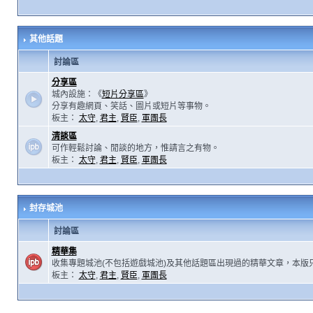
其他話題
討論區
分享區
城內設施：《
短片分享區
》
分享有趣網頁、笑話、圖片或短片等事物。
板主：
太守
,
君主
,
賢臣
,
軍團長
清談區
可作輕鬆討論、閒談的地方，惟請言之有物。
板主：
太守
,
君主
,
賢臣
,
軍團長
封存城池
討論區
精華集
收集專題城池(不包括遊戲城池)及其他話題區出現過的精華文章，本版
板主：
太守
,
君主
,
賢臣
,
軍團長