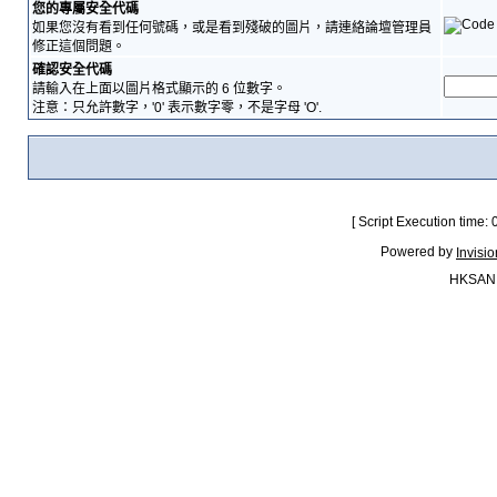
您的專屬安全代碼
如果您沒有看到任何號碼，或是看到殘破的圖片，請連絡論壇管理員
修正這個問題。
確認安全代碼
請輸入在上面以圖片格式顯示的 6 位數字。
注意：只允許數字，'0' 表示數字零，不是字母 'O'.
[ Script Execution time:
Powered by
Invisi
HKSAN.