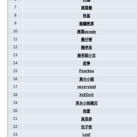
阿暪
7
諸葛羲
8
秋盈
9
龍驤將軍
10
諸葛people
11
雞仔嘜
12
魏孝政
13
綠茶館小女
14
悲慘
15
Pearltea
16
黃巾小賊
17
neveryield
18
XxEDxX
19
茶水小妹蘋兒
20
拖雷
21
高長恭
22
伍子攸
23
Leaf