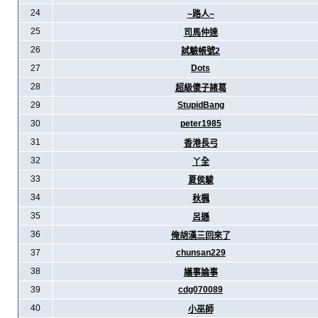
24
~路人~
25
司馬仲達
26
試驗帳號2
27
Dots
28
超級傻子諸葛
29
StupidBang
30
peter1985
31
香港長弓
32
丫全
33
夏侯駿
34
秋楓
35
呂遜
36
俺胡漢三回來了
37
chunsan229
38
議事論事
39
cdg070089
40
小巫師