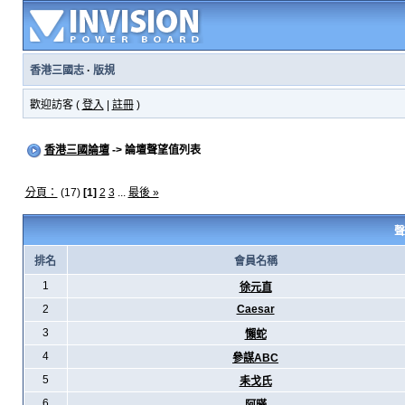
香港三國志
·
版規
歡迎訪客 (
登入
|
註冊
)
香港三國論壇
-> 論壇聲望值列表
分頁：
(17)
[1]
2
3
...
最後 »
聲
排名
會員名稱
1
徐元直
2
Caesar
3
懶蛇
4
參謀ABC
5
耒戈氏
6