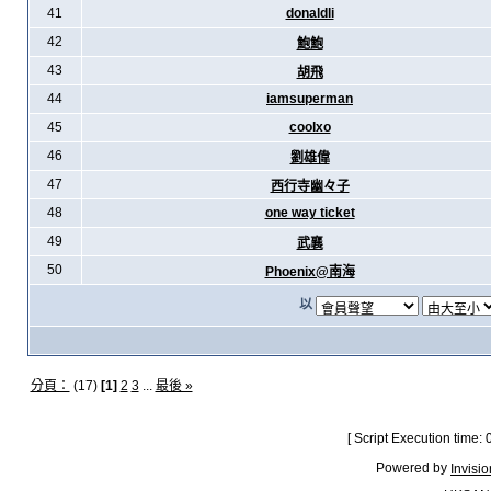
41
donaldli
42
鮑鮑
43
胡飛
44
iamsuperman
45
coolxo
46
劉雄偉
47
西行寺幽々子
48
one way ticket
49
武襄
50
Phoenix@南海
以
分頁：
(17)
[1]
2
3
...
最後 »
[ Script Execution time:
Powered by
Invisi