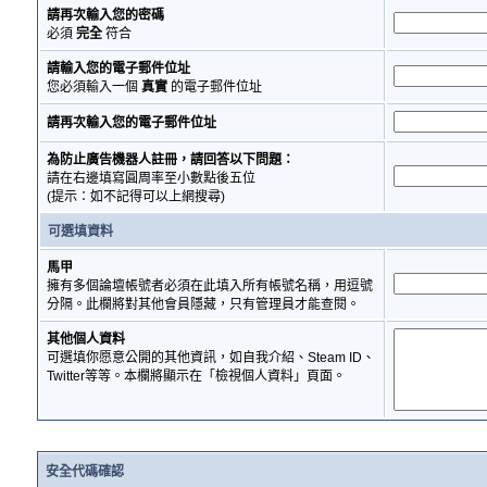
請再次輸入您的密碼
必須
完全
符合
請輸入您的電子郵件位址
您必須輸入一個
真實
的電子郵件位址
請再次輸入您的電子郵件位址
為防止廣告機器人註冊，請回答以下問題：
請在右邊填寫圓周率至小數點後五位
(提示：如不記得可以上網搜尋)
可選填資料
馬甲
擁有多個論壇帳號者必須在此填入所有帳號名稱，用逗號
分隔。此欄將對其他會員隱藏，只有管理員才能查閱。
其他個人資料
可選填你愿意公開的其他資訊，如自我介紹、Steam ID、
Twitter等等。本欄將顯示在「檢視個人資料」頁面。
安全代碼確認