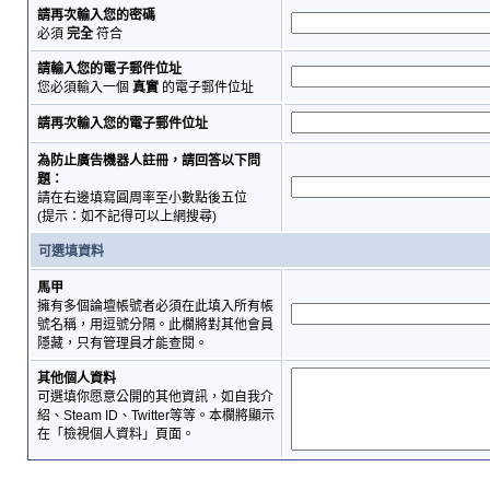
請再次輸入您的密碼
必須
完全
符合
請輸入您的電子郵件位址
您必須輸入一個
真實
的電子郵件位址
請再次輸入您的電子郵件位址
為防止廣告機器人註冊，請回答以下問
題：
請在右邊填寫圓周率至小數點後五位
(提示：如不記得可以上網搜尋)
可選填資料
馬甲
擁有多個論壇帳號者必須在此填入所有帳
號名稱，用逗號分隔。此欄將對其他會員
隱藏，只有管理員才能查閱。
其他個人資料
可選填你愿意公開的其他資訊，如自我介
紹、Steam ID、Twitter等等。本欄將顯示
在「檢視個人資料」頁面。