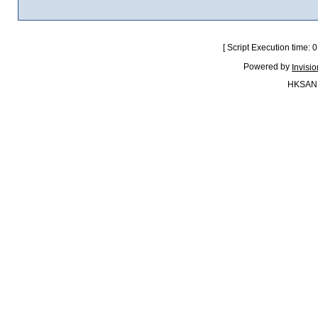
[ Script Execution time:
Powered by
Invisi
HKSAN.