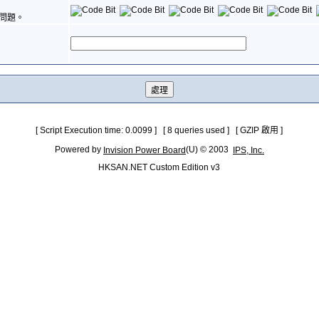
問題。
[ Script Execution time: 0.0099 ] [ 8 queries used ] [ GZIP 啟用 ]
Powered by
(U) © 2003
Invision Power Board
IPS, Inc.
HKSAN.NET Custom Edition v3