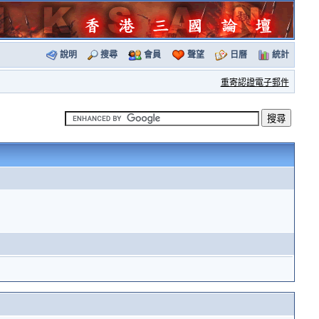
說明
搜尋
會員
聲望
日曆
統計
重寄認證電子郵件