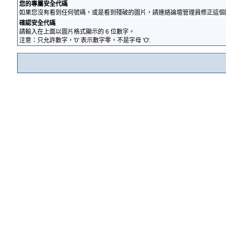
您的專屬安全代碼
如果您沒有看到任何號碼，或是看到殘破的圖片，請連絡論壇管理員修正這個
確認安全代碼
請輸入在上面以圖片格式顯示的 6 位數字。
注意：只允許數字，'0' 表示數字零，不是字母 'O'.