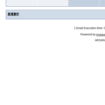
新增事件
[ Script Execution time:
Powered by
Invisi
HKSAN.