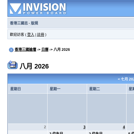
香港三國志
·
版規
歡迎訪客 (
登入
|
註冊
)
香港三國論壇
->
日曆
-> 八月 2026
八月 2026
<
七月 20
星期日
星期一
星期二
星
2
3
4