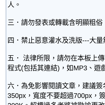
人。
三．請勿發表或轉載含明顯粗俗
四．禁止惡意灌水及洗版---大
五． 法律所限，請勿在本板上
程式(包括其連結)，如MP3、遊
六．為免影響閱讀文章，建議簽
350px，寬度不要超過700p