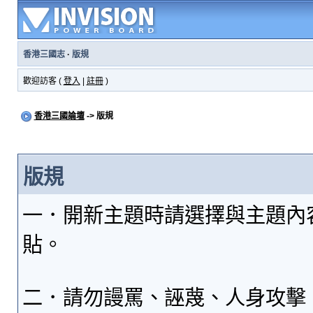
香港三國志
·
版規
歡迎訪客 (
登入
|
註冊
)
香港三國論壇
-> 版規
版規
一．開新主題時請選擇與主題內
貼。
二．請勿謾罵、誣蔑、人身攻擊