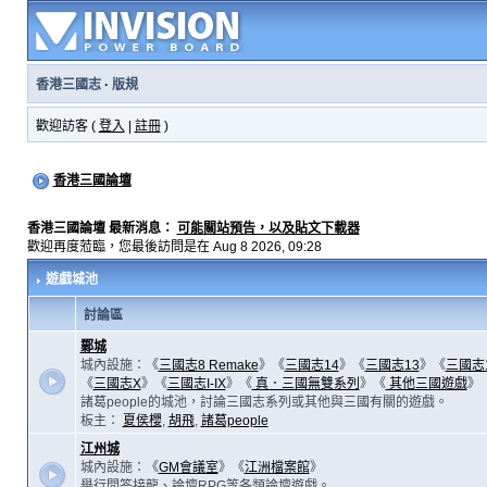
香港三國志
·
版規
歡迎訪客 (
登入
|
註冊
)
香港三國論壇
香港三國論壇 最新消息：
可能關站預告，以及貼文下載器
歡迎再度蒞臨，您最後訪問是在 Aug 8 2026, 09:28
遊戲城池
討論區
鄴城
城內設施：《
三國志8 Remake
》《
三國志14
》《
三國志13
》《
三國志
《
三國志X
》《
三國志I-IX
》《
真．三國無雙系列
》《
其他三國遊戲
》
諸葛people的城池，討論三國志系列或其他與三國有關的遊戲。
板主：
夏侯櫻
,
胡飛
,
諸葛people
江州城
城內設施：《
GM會議室
》《
江洲檔案館
》
舉行問答接龍、論壇RPG等各類論壇遊戲。