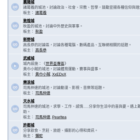
襄陽城
諸葛羲的城池，討論政治、社會、宗教、哲學，鼓勵宣揚各種信仰與理
板主：
諸葛羲
敦煌城
秋盈的城池，討論中外歷史與軍事。
板主：
秋盈
新野城
高長恭的討論區，討論各種電腦、數碼產品、互聯網相關的話題。
板主：
高長恭
武威城
城內設施：《
世界盃專區
》
黃巾小賊的城池，討論體育運動，賽事與盛事。
板主：
黃巾小賊
,
XxEDxX
樂浪城
司馬仲達的城池，討論動漫、影視、音樂等話題。
板主：
司馬仲達
天水城
司馬仲達的城池，求學、工作、感情......分享你生活中的喜與憂。遇
助。
板主：
司馬仲達
,
Pearltea
許都城
分享飲食、烹飪、旅遊、攝影的心得和資訊。
板主：
懶蛇