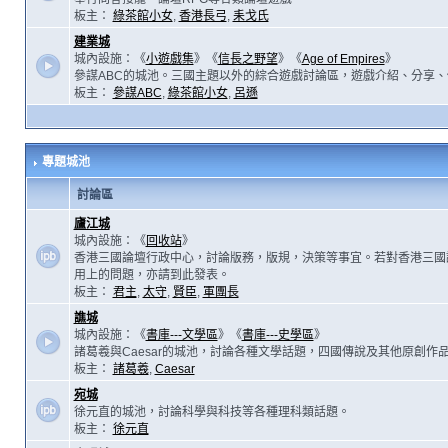
板主：
綠茶館小女
,
香港長弓
,
耒戈氏
建業城
城內設施：《
小遊戲集
》《
信長之野望
》《
Age of Empires
》
參謀ABC的城池。三國主題以外的綜合遊戲討論區，遊戲介紹、分享、
板主：
參謀ABC
,
綠茶館小女
,
呂遜
專題城池
討論區
廬江城
城內設施：《
回收站
》
香港三國論壇行政中心，討論版務，版規，決策等事宜。若對香港三國
用上的問題，亦請到此發表。
板主：
君主
,
太守
,
賢臣
,
軍團長
譙城
城內設施：《
書庫---文學區
》《
書庫---史學區
》
諸葛羲與Caesar的城池，討論各種文學話題，四國傳說及其他原創作
板主：
諸葛羲
,
Caesar
宛城
徐元直的城池，討論科學與科技等各種理科類話題。
板主：
徐元直