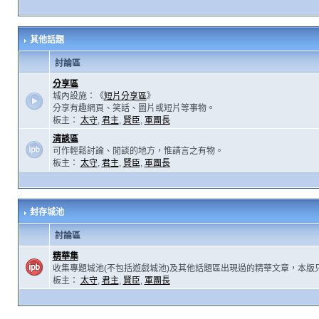
其他話題
討論區
分享區
城內設施：《
短片分享區
》
分享有趣網頁、笑話、圖片或短片等事物。
板主：
太守
,
君主
,
賢臣
,
軍團長
清談區
可作輕鬆討論、閒談的地方，惟請言之有物。
板主：
太守
,
君主
,
賢臣
,
軍團長
封存城池
討論區
精華集
收集專題城池(不包括遊戲城池)及其他話題區出現過的精華文章，本版
板主：
太守
,
君主
,
賢臣
,
軍團長