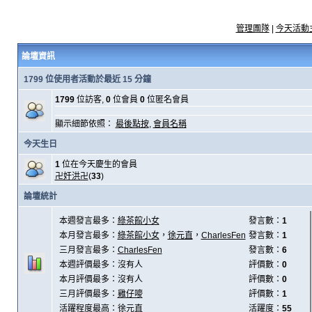
管理團隊
|
今天活動
論壇資訊
1799 位使用者活動於最近 15 分鐘
1799
位訪客,
0
位會員
0
位匿名會員
顯示細節依照：
最後點按
,
會員名稱
今天生日
1
位在今天慶生的會員
卍奸洪卍
(
33
)
論壇統計
本週發言最多：
綠茶館小女
發言數：
1
本月發言最多：
綠茶館小女
，
徐元直
，
CharlesFen
發言數：
1
三月發言最多：
CharlesFen
發言數：
6
本週評價最多：沒有人
評價數：
0
本月評價最多：沒有人
評價數：
0
三月評價最多：
雞仔嘜
評價數：
1
活躍程度最高：
徐元直
活躍度：
55