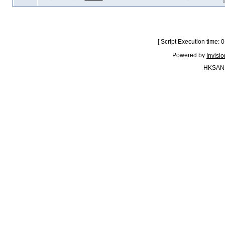
[ Script Execution time:
Powered by
Invisi
HKSAN.