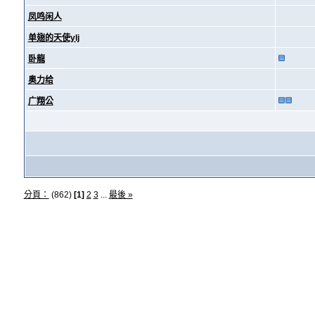
凤鸣闲人
单翅的天使ylj
卧龍
奥力给
广翔公
分頁：
(862)
[1]
2
3
...
最後 »