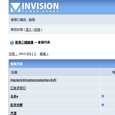
香港三國志
·
版規
歡迎訪客 (
登入
|
註冊
)
香港三國論壇
-> 會員列表
分頁：
(862)
[1]
2
3
...
最後 »
會員列表
名稱
#generick[somexrumerkey,8,8]
〇太子仔〇
るあ♥
乱世光辉
兲漟