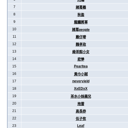
阿暪
7
諸葛羲
8
秋盈
9
龍驤將軍
10
諸葛people
11
雞仔嘜
12
魏孝政
13
綠茶館小女
14
悲慘
15
Pearltea
16
黃巾小賊
17
neveryield
18
XxEDxX
19
茶水小妹蘋兒
20
拖雷
21
高長恭
22
伍子攸
23
Leaf