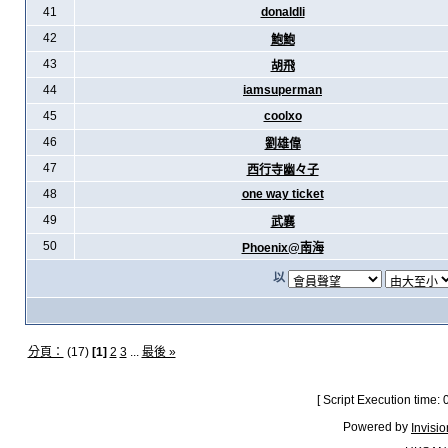
41
donaldli
42
鮑鮑
43
胡飛
44
iamsuperman
45
coolxo
46
劉雄偉
47
西行寺幽々子
48
one way ticket
49
武襄
50
Phoenix@南海
以
分頁：
(17)
[1]
2
3
...
最後 »
[ Script Execution time:
Powered by
Invisi