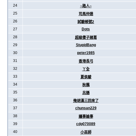
24
~路人~
25
司馬仲達
26
試驗帳號2
27
Dots
28
超級傻子諸葛
29
StupidBang
30
peter1985
31
香港長弓
32
丫全
33
夏侯駿
34
秋楓
35
呂遜
36
俺胡漢三回來了
37
chunsan229
38
議事論事
39
cdg070089
40
小巫師