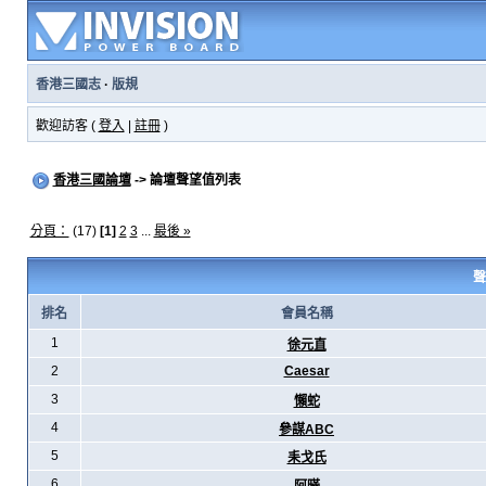
香港三國志
·
版規
歡迎訪客 (
登入
|
註冊
)
香港三國論壇
-> 論壇聲望值列表
分頁：
(17)
[1]
2
3
...
最後 »
聲
排名
會員名稱
1
徐元直
2
Caesar
3
懶蛇
4
參謀ABC
5
耒戈氏
6