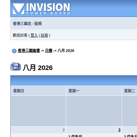
香港三國志
·
版規
歡迎訪客 (
登入
|
註冊
)
香港三國論壇
->
日曆
-> 八月 2026
八月 2026
星期日
星期一
星期二
2
3