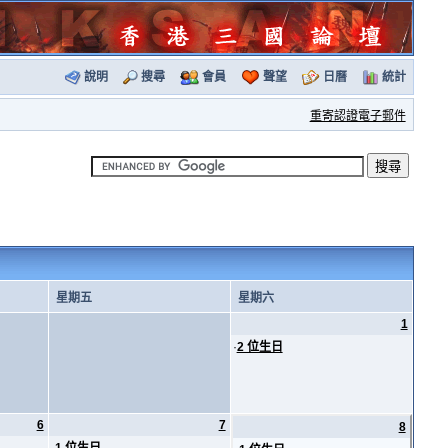
說明
搜尋
會員
聲望
日曆
統計
重寄認證電子郵件
星期五
星期六
1
·
2 位生日
6
7
8