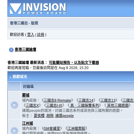
香港三國志
·
版規
歡迎訪客 (
登入
|
註冊
)
香港三國論壇
香港三國論壇 最新消息：
可能關站預告，以及貼文下載器
歡迎再度蒞臨，您最後訪問是在 Aug 8 2026, 15:20
遊戲城池
討論區
鄴城
城內設施：《
三國志8 Remake
》《
三國志14
》《
三國志13
》《
三國志
《
三國志X
》《
三國志I-IX
》《
真．三國無雙系列
》《
其他三國遊戲
》
諸葛people的城池，討論三國志系列或其他與三國有關的遊戲。
板主：
夏侯櫻
,
胡飛
,
諸葛people
江州城
城內設施：《
GM會議室
》《
江洲檔案館
》
舉行問答接龍、論壇RPG等各類論壇遊戲。