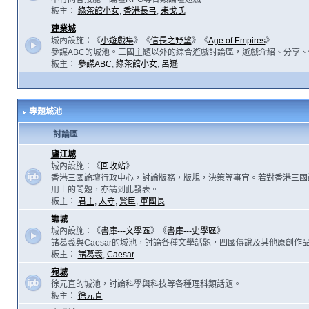
板主：
綠茶館小女
,
香港長弓
,
耒戈氏
建業城
城內設施：《
小遊戲集
》《
信長之野望
》《
Age of Empires
》
參謀ABC的城池。三國主題以外的綜合遊戲討論區，遊戲介紹、分享、
板主：
參謀ABC
,
綠茶館小女
,
呂遜
專題城池
討論區
廬江城
城內設施：《
回收站
》
香港三國論壇行政中心，討論版務，版規，決策等事宜。若對香港三國
用上的問題，亦請到此發表。
板主：
君主
,
太守
,
賢臣
,
軍團長
譙城
城內設施：《
書庫---文學區
》《
書庫---史學區
》
諸葛羲與Caesar的城池，討論各種文學話題，四國傳說及其他原創作
板主：
諸葛羲
,
Caesar
宛城
徐元直的城池，討論科學與科技等各種理科類話題。
板主：
徐元直