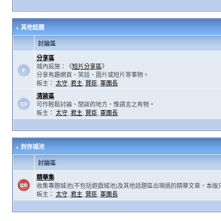
其他話題
討論區
分享區
城內設施：《
短片分享區
》
分享有趣網頁、笑話、圖片或短片等事物。
板主：
太守
,
君主
,
賢臣
,
軍團長
清談區
可作輕鬆討論、閒談的地方，惟請言之有物。
板主：
太守
,
君主
,
賢臣
,
軍團長
封存城池
討論區
精華集
收集專題城池(不包括遊戲城池)及其他話題區出現過的精華文章，本版
板主：
太守
,
君主
,
賢臣
,
軍團長