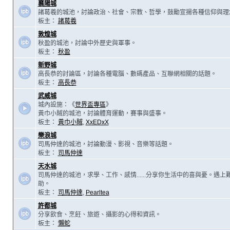
襄陽城
諸葛羲的城池，討論政治、社會、宗教、哲學，鼓勵宣揚各種信仰與理
板主：
諸葛羲
敦煌城
秋盈的城池，討論中外歷史與軍事。
板主：
秋盈
新野城
高長恭的討論區，討論各種電腦、數碼產品、互聯網相關的話題。
板主：
高長恭
武威城
城內設施：《
世界盃專區
》
黃巾小賊的城池，討論體育運動，賽事與盛事。
板主：
黃巾小賊
,
XxEDxX
樂浪城
司馬仲達的城池，討論動漫、影視、音樂等話題。
板主：
司馬仲達
天水城
司馬仲達的城池，求學、工作、感情......分享你生活中的喜與憂。遇
助。
板主：
司馬仲達
,
Pearltea
許都城
分享飲食、烹飪、旅遊、攝影的心得和資訊。
板主：
懶蛇