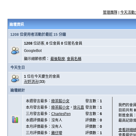
管理團隊
|
今天活動
論壇資訊
1208 位使用者活動於最近 15 分鐘
1208
位訪客,
0
位會員
0
位匿名會員
GoogleBot
顯示細節依照：
最後點按
,
會員名稱
今天生日
1
位在今天慶生的會員
卍奸洪卍
(
33
)
論壇統計
本週發言最多：
綠茶館小女
發言數：
1
我們的會
本月發言最多：
綠茶館小女
，
徐元直
發言數：
1
目前共有
8
三月發言最多：
CharlesFen
發言數：
6
新進會員
本週評價最多：沒有人
評價數：
0
最高記錄
本月評價最多：沒有人
評價數：
0
查看詳細
三月評價最多：
雞仔嘜
評價數：
1
查看最近9