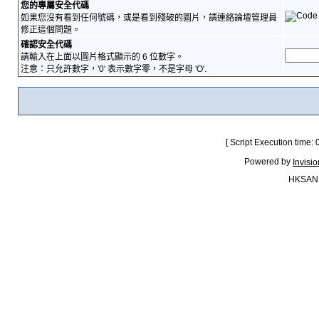
您的專屬安全代碼
如果您沒有看到任何號碼，或是看到殘破的圖片，請連絡論壇管理員
修正這個問題。
確認安全代碼
請輸入在上面以圖片格式顯示的 6 位數字。
注意：只允許數字，'0' 表示數字零，不是字母 'O'.
[ Script Execution time:
Powered by
Invisi
HKSAN.