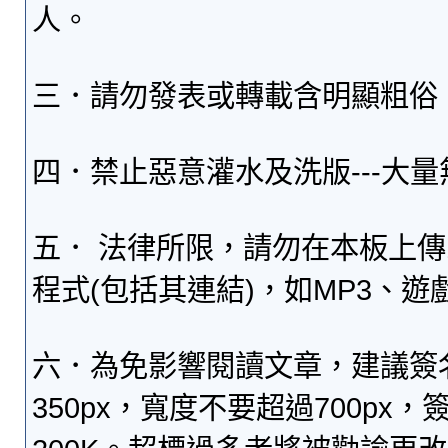
人。
三．請勿發表或轉載含明顯粗俗
四．禁止惡意灌水及洗版---大
五． 法律所限，請勿在本板上
程式(包括其連結)，如MP3、遊
六．為免影響閱讀文章，建議簽
350px，寬度不要超過700p