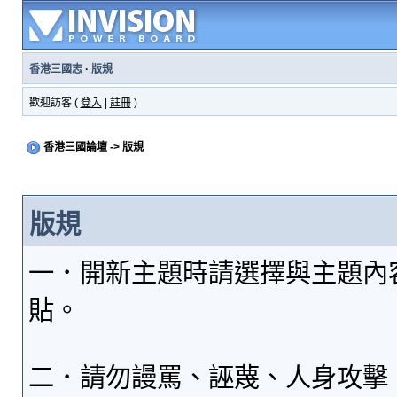
香港三國志
·
版規
歡迎訪客 (
登入
|
註冊
)
香港三國論壇
-> 版規
版規
一．開新主題時請選擇與主題內
貼。
二．請勿謾罵、誣蔑、人身攻擊