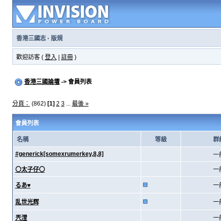
香港三國志
·
版規
歡迎訪客 (
登入
|
註冊
)
香港三國論壇
-> 會員列表
分頁：
(862)
[1]
2
3
...
最後 »
會員列表
名稱
等級
群
#generick[somexrumerkey,8,8]
一
〇太子仔〇
一
るあ♥
一
乱世光辉
一
兲漟
一