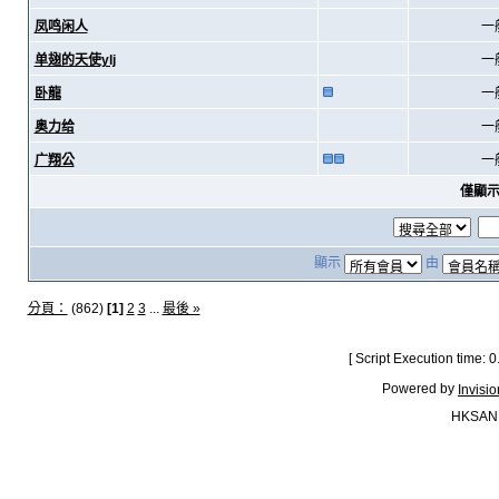
凤鸣闲人
一
单翅的天使ylj
一
卧龍
一
奥力给
一
广翔公
一
僅顯
顯示
由
分頁：
(862)
[1]
2
3
...
最後 »
[ Script Execution time:
Powered by
Invisi
HKSAN.