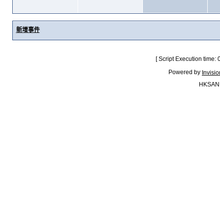
新增事件
[ Script Execution time:
Powered by
Invisi
HKSAN.