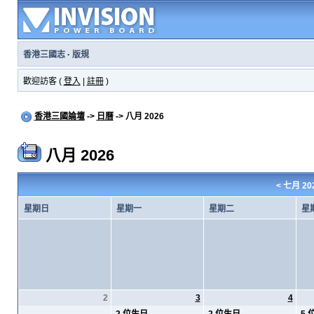
香港三國志
·
版規
歡迎訪客 (
登入
|
註冊
)
香港三國論壇
->
日曆
-> 八月 2026
八月 2026
<
七月 20
星期日
星期一
星期二
星
2
3
4