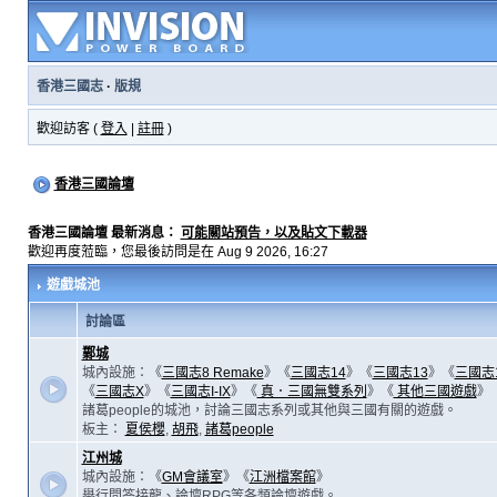
香港三國志
·
版規
歡迎訪客 (
登入
|
註冊
)
香港三國論壇
香港三國論壇 最新消息：
可能關站預告，以及貼文下載器
歡迎再度蒞臨，您最後訪問是在 Aug 9 2026, 16:27
遊戲城池
討論區
鄴城
城內設施：《
三國志8 Remake
》《
三國志14
》《
三國志13
》《
三國志
《
三國志X
》《
三國志I-IX
》《
真．三國無雙系列
》《
其他三國遊戲
》
諸葛people的城池，討論三國志系列或其他與三國有關的遊戲。
板主：
夏侯櫻
,
胡飛
,
諸葛people
江州城
城內設施：《
GM會議室
》《
江洲檔案館
》
舉行問答接龍、論壇RPG等各類論壇遊戲。