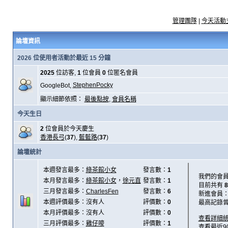
管理團隊
|
今天活動
論壇資訊
2026 位使用者活動於最近 15 分鐘
2025
位訪客,
1
位會員
0
位匿名會員
StephenPocky
GoogleBot,
顯示細節依照：
最後點按
,
會員名稱
今天生日
2
位會員於今天慶生
香港長弓
(
37
),
藍藍路
(
37
)
論壇統計
本週發言最多：
綠茶館小女
發言數：
1
我們的會
本月發言最多：
綠茶館小女
，
徐元直
發言數：
1
目前共有
8
三月發言最多：
CharlesFen
發言數：
6
新進會員
本週評價最多：沒有人
評價數：
0
最高記錄
本月評價最多：沒有人
評價數：
0
查看詳細
三月評價最多：
雞仔嘜
評價數：
1
查看最近9