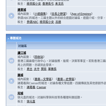
板主：
綠茶館小女
,
香港長弓
,
耒戈氏
建業城
城內設施：《
小遊戲集
》《
信長之野望
》《
Age of Empires
》
參謀ABC的城池。三國主題以外的綜合遊戲討論區，遊戲介紹、分享、
板主：
參謀ABC
,
綠茶館小女
,
呂遜
專題城池
討論區
廬江城
城內設施：《
回收站
》
香港三國論壇行政中心，討論版務，版規，決策等事宜。若對香港三國
用上的問題，亦請到此發表。
板主：
君主
,
太守
,
賢臣
,
軍團長
譙城
城內設施：《
書庫---文學區
》《
書庫---史學區
》
諸葛羲與Caesar的城池，討論各種文學話題，四國傳說及其他原創作
板主：
諸葛羲
,
Caesar
宛城
徐元直的城池，討論科學與科技等各種理科類話題。
板主：
徐元直