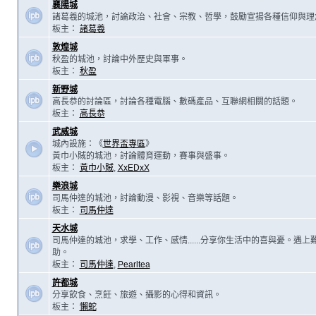
襄陽城
諸葛羲的城池，討論政治、社會、宗教、哲學，鼓勵宣揚各種信仰與理
板主：
諸葛羲
敦煌城
秋盈的城池，討論中外歷史與軍事。
板主：
秋盈
新野城
高長恭的討論區，討論各種電腦、數碼產品、互聯網相關的話題。
板主：
高長恭
武威城
城內設施：《
世界盃專區
》
黃巾小賊的城池，討論體育運動，賽事與盛事。
板主：
黃巾小賊
,
XxEDxX
樂浪城
司馬仲達的城池，討論動漫、影視、音樂等話題。
板主：
司馬仲達
天水城
司馬仲達的城池，求學、工作、感情......分享你生活中的喜與憂。遇
助。
板主：
司馬仲達
,
Pearltea
許都城
分享飲食、烹飪、旅遊、攝影的心得和資訊。
板主：
懶蛇