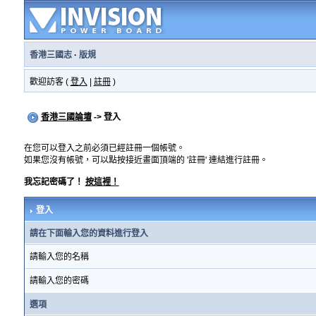
香港三國志
·
版規
歡迎訪客 (
登入
|
註冊
)
香港三國論壇
-> 登入
在您可以登入之前必須已經註冊一個帳號。
如果您沒有帳號，可以點按接近畫面頂端的 '註冊' 連結進行註冊。
我忘記密碼了！
按這裡！
登入
請在下面輸入您的資料進行登入
請輸入您的名稱
請輸入您的密碼
選項