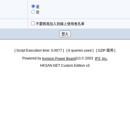
是
否
不要將我加入到線上使用者名單
[ Script Execution time: 0.0077 ] [ 6 queries used ] [ GZIP 啟用 ]
Powered by
(U) © 2003
Invision Power Board
IPS, Inc.
HKSAN.NET Custom Edition v3