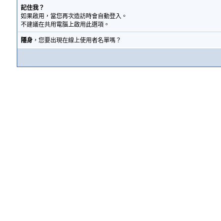
記住我？
如果啟用，當您再次造訪時會自動登入。
不建議在共用電腦上啟用此選項。
隱身
，您要出現在線上使用者名單嗎？