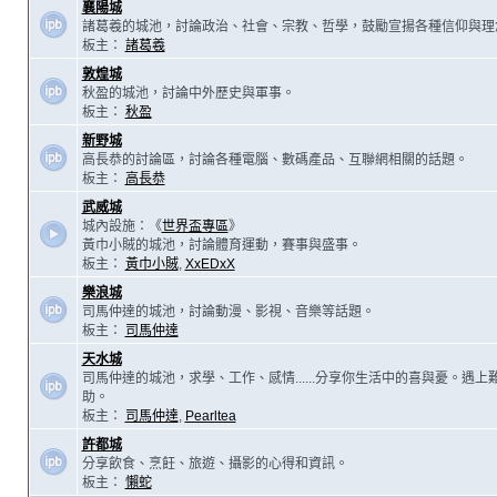
襄陽城
諸葛羲的城池，討論政治、社會、宗教、哲學，鼓勵宣揚各種信仰與理
板主：
諸葛羲
敦煌城
秋盈的城池，討論中外歷史與軍事。
板主：
秋盈
新野城
高長恭的討論區，討論各種電腦、數碼產品、互聯網相關的話題。
板主：
高長恭
武威城
城內設施：《
世界盃專區
》
黃巾小賊的城池，討論體育運動，賽事與盛事。
板主：
黃巾小賊
,
XxEDxX
樂浪城
司馬仲達的城池，討論動漫、影視、音樂等話題。
板主：
司馬仲達
天水城
司馬仲達的城池，求學、工作、感情......分享你生活中的喜與憂。遇
助。
板主：
司馬仲達
,
Pearltea
許都城
分享飲食、烹飪、旅遊、攝影的心得和資訊。
板主：
懶蛇