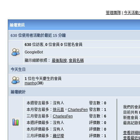
管理團隊
|
今天活動
論壇資訊
630 位使用者活動於最近 15 分鐘
630
位訪客,
0
位會員
0
位匿名會員
GoogleBot
顯示細節依照：
最後點按
,
會員名稱
今天生日
1
位在今天慶生的會員
manho
(
38
)
論壇統計
本週發言最多：沒有人
發言數：
0
我們的會
本月發言最多：
徐元直
，
CharlesFen
發言數：
1
目前共有
三月發言最多：
CharlesFen
發言數：
6
新進會員
本週評價最多：沒有人
評價數：
0
最高記錄
本月評價最多：沒有人
評價數：
0
查看詳細
三月評價最多：
雞仔嘜
評價數：
1
查看最近