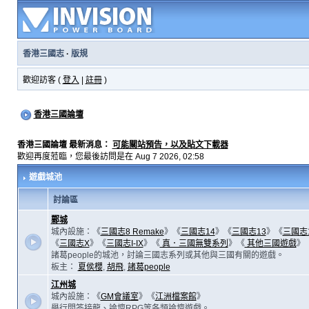
香港三國志
·
版規
歡迎訪客 (
登入
|
註冊
)
香港三國論壇
香港三國論壇 最新消息：
可能關站預告，以及貼文下載器
歡迎再度蒞臨，您最後訪問是在 Aug 7 2026, 02:58
遊戲城池
討論區
鄴城
城內設施：《
三國志8 Remake
》《
三國志14
》《
三國志13
》《
三國志
《
三國志X
》《
三國志I-IX
》《
真．三國無雙系列
》《
其他三國遊戲
》
諸葛people的城池，討論三國志系列或其他與三國有關的遊戲。
板主：
夏侯櫻
,
胡飛
,
諸葛people
江州城
城內設施：《
GM會議室
》《
江洲檔案館
》
舉行問答接龍、論壇RPG等各類論壇遊戲。