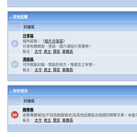
其他話題
討論區
分享區
城內設施：《
短片分享區
》
分享有趣網頁、笑話、圖片或短片等事物。
板主：
太守
,
君主
,
賢臣
,
軍團長
清談區
可作輕鬆討論、閒談的地方，惟請言之有物。
板主：
太守
,
君主
,
賢臣
,
軍團長
封存城池
討論區
精華集
收集專題城池(不包括遊戲城池)及其他話題區出現過的精華文章，本版
板主：
太守
,
君主
,
賢臣
,
軍團長