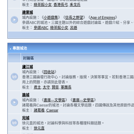
板主：
綠茶館小女
,
香港長弓
,
耒戈氏
建業城
城內設施：《
小遊戲集
》《
信長之野望
》《
Age of Empires
》
參謀ABC的城池。三國主題以外的綜合遊戲討論區，遊戲介紹、分享、
板主：
參謀ABC
,
綠茶館小女
,
呂遜
專題城池
討論區
廬江城
城內設施：《
回收站
》
香港三國論壇行政中心，討論版務，版規，決策等事宜。若對香港三國
用上的問題，亦請到此發表。
板主：
君主
,
太守
,
賢臣
,
軍團長
譙城
城內設施：《
書庫---文學區
》《
書庫---史學區
》
諸葛羲與Caesar的城池，討論各種文學話題，四國傳說及其他原創作
板主：
諸葛羲
,
Caesar
宛城
徐元直的城池，討論科學與科技等各種理科類話題。
板主：
徐元直