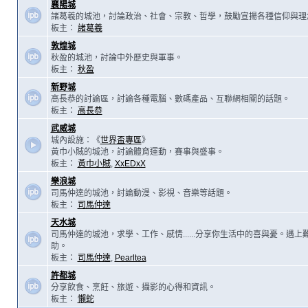
襄陽城
諸葛羲的城池，討論政治、社會、宗教、哲學，鼓勵宣揚各種信仰與理
板主：
諸葛羲
敦煌城
秋盈的城池，討論中外歷史與軍事。
板主：
秋盈
新野城
高長恭的討論區，討論各種電腦、數碼產品、互聯網相關的話題。
板主：
高長恭
武威城
城內設施：《
世界盃專區
》
黃巾小賊的城池，討論體育運動，賽事與盛事。
板主：
黃巾小賊
,
XxEDxX
樂浪城
司馬仲達的城池，討論動漫、影視、音樂等話題。
板主：
司馬仲達
天水城
司馬仲達的城池，求學、工作、感情......分享你生活中的喜與憂。遇
助。
板主：
司馬仲達
,
Pearltea
許都城
分享飲食、烹飪、旅遊、攝影的心得和資訊。
板主：
懶蛇