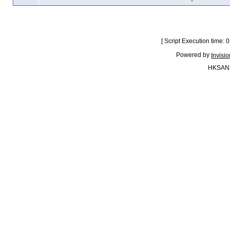
[ Script Execution time:
Powered by
Invisi
HKSAN.