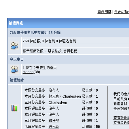
管理團隊
|
今天活動
論壇資訊
768 位使用者活動於最近 15 分鐘
768
位訪客,
0
位會員
0
位匿名會員
顯示細節依照：
最後點按
,
會員名稱
今天生日
1
位在今天慶生的會員
manho
(
38
)
論壇統計
本週發言最多：沒有人
發言數：
0
我們的會
本月發言最多：
徐元直
，
CharlesFen
發言數：
1
目前共有
三月發言最多：
CharlesFen
發言數：
6
新進會員
本週評價最多：沒有人
評價數：
0
最高記錄
本月評價最多：沒有人
評價數：
0
查看詳細
三月評價最多：
雞仔嘜
評價數：
1
查看最近
活躍程度最高：
徐元直
活躍度：
56