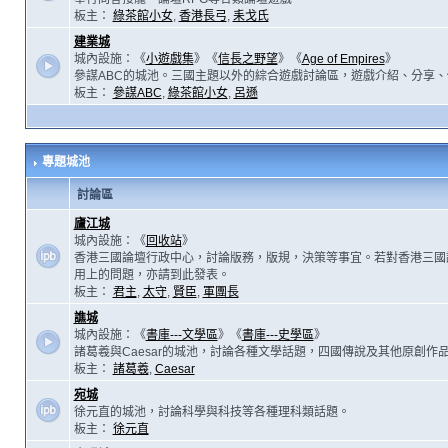
板主：
綠茶館小女
,
香港長弓
,
耒戈氏
建業城
城內設施：《
小遊戲集
》《
信長之野望
》《
Age of Empires
》
參謀ABC的城池。三國主題以外的綜合遊戲討論區，遊戲介紹、分享、
板主：
參謀ABC
,
綠茶館小女
,
呂遜
專題城池
討論區
廬江城
城內設施：《
回收站
》
香港三國論壇行政中心，討論版務，版規，決策等事宜。若對香港三國
用上的問題，亦請到此發表。
板主：
君主
,
太守
,
賢臣
,
軍團長
譙城
城內設施：《
書庫---文學區
》《
書庫---史學區
》
諸葛羲與Caesar的城池，討論各種文學話題，四國傳說及其他原創作
板主：
諸葛羲
,
Caesar
宛城
徐元直的城池，討論科學與科技等各種理科類話題。
板主：
徐元直