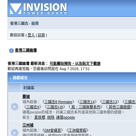
香港三國志
·
版規
歡迎訪客 (
登入
|
註冊
)
香港三國論壇
香港三國論壇 最新消息：
可能關站預告，以及貼文下載器
歡迎再度蒞臨，您最後訪問是在 Aug 7 2026, 17:51
遊戲城池
討論區
鄴城
城內設施：《
三國志8 Remake
》《
三國志14
》《
三國志13
》《
三國志
《
三國志X
》《
三國志I-IX
》《
真．三國無雙系列
》《
其他三國遊戲
》
諸葛people的城池，討論三國志系列或其他與三國有關的遊戲。
板主：
夏侯櫻
,
胡飛
,
諸葛people
江州城
城內設施：《
GM會議室
》《
江洲檔案館
》
舉行問答接龍、論壇RPG等各類論壇遊戲。