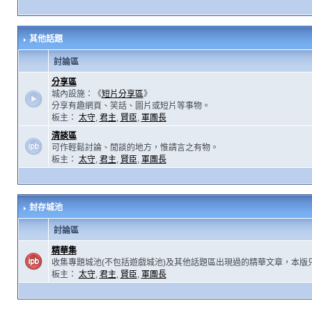
其他話題
討論區
分享區
城內設施：《
短片分享區
》
分享有趣網頁、笑話、圖片或短片等事物。
板主：
太守
,
君主
,
賢臣
,
軍團長
清談區
可作輕鬆討論、閒談的地方，惟請言之有物。
板主：
太守
,
君主
,
賢臣
,
軍團長
封存城池
討論區
精華集
收集專題城池(不包括遊戲城池)及其他話題區出現過的精華文章，本版
板主：
太守
,
君主
,
賢臣
,
軍團長