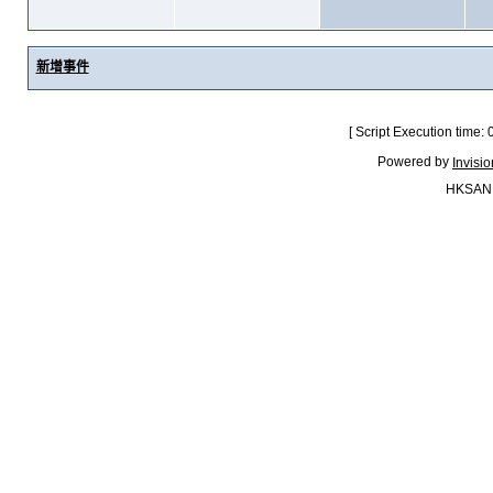
新增事件
[ Script Execution time:
Powered by
Invisi
HKSAN.