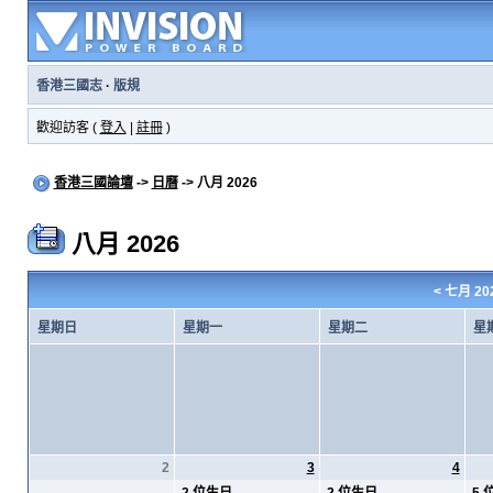
香港三國志
·
版規
歡迎訪客 (
登入
|
註冊
)
香港三國論壇
->
日曆
-> 八月 2026
八月 2026
<
七月 20
星期日
星期一
星期二
星
2
3
4