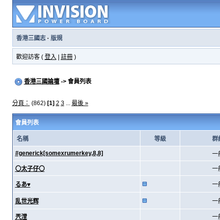
香港三國志
·
版規
歡迎訪客 (
登入
|
註冊
)
香港三國論壇
-> 會員列表
分頁：
(862)
[1]
2
3
...
最後 »
會員列表
名稱
等級
群
#generick[somexrumerkey,8,8]
一
〇太子仔〇
一
るあ♥
一
乱世光辉
一
兲漟
一