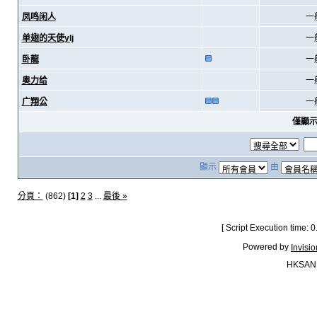
凤鸣闲人
一
单翅的天使ylj
一
卧龍
一
奥力给
一
广翔公
一
僅顯
顯示
由
分頁：
(862)
[1]
2
3
...
最後 »
[ Script Execution time:
Powered by
Invisi
HKSAN.